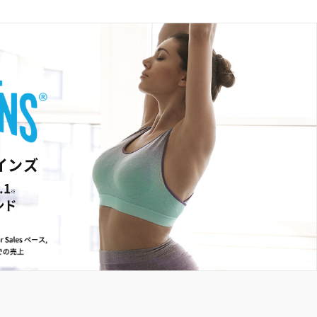
インズ
.1
※
ンド