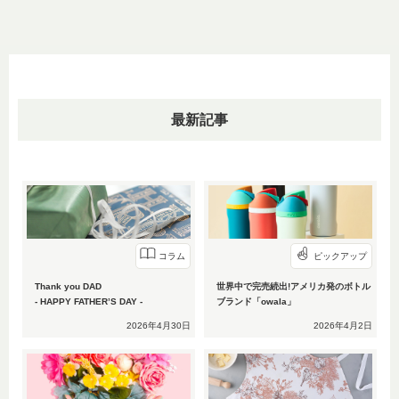
最新記事
コラム
ピックアップ
Thank you DAD
世界中で完売続出!アメリカ発のボトル
- HAPPY FATHER’S DAY -
ブランド「owala」
2026年4月30日
2026年4月2日