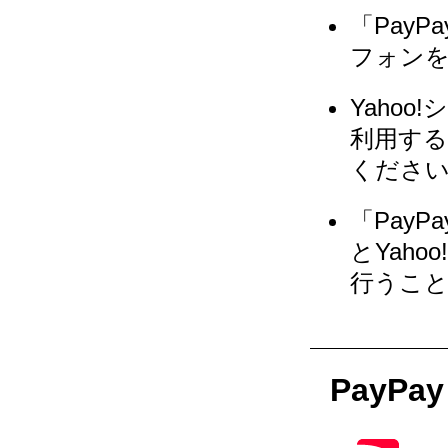
「Pay
フォン
Yaho
利用する
くださ
「Pay
とYaho
行うこ
PayP