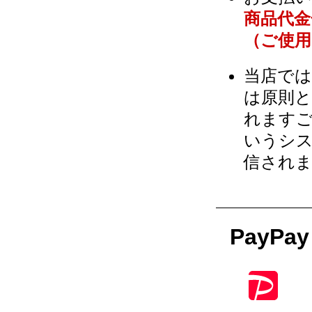
商品代金
（ご使
当店で
は原則
れますご
いうシ
信され
PayP