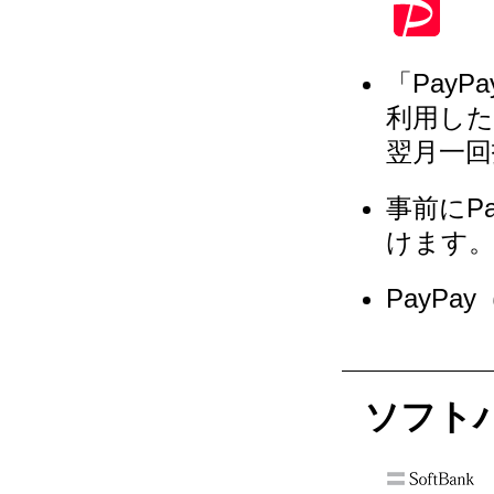
「Pay
利用し
翌月一
事前にP
けます
PayP
ソフト