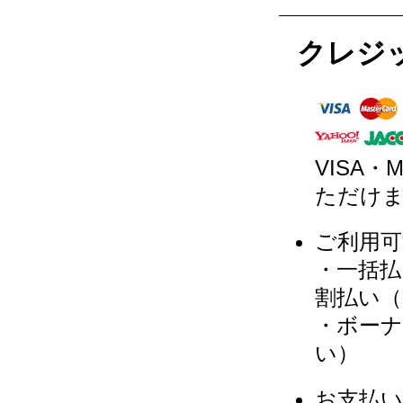
クレジ
VISA・
ただけ
ご利用可
・一括払
割払い（3
・ボーナ
い）
お支払い