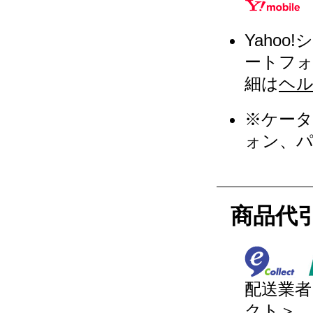
Yaho
ートフ
細は
ヘ
※ケー
ォン、
商品代
配送業者
クト＞