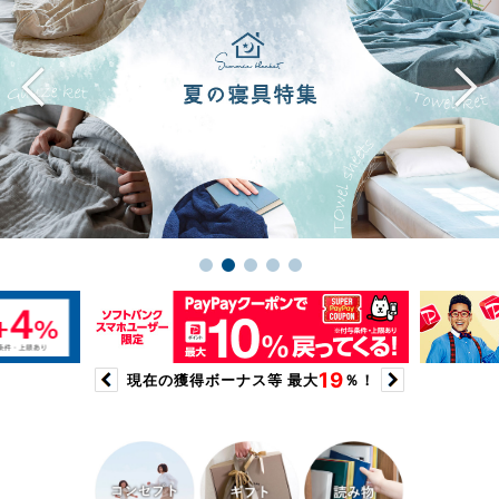
すくいやすい形状のお皿
大容量折りたたみエコバッグ
ホテル仕様の高級バスローブ
マグカップペアギフト
楽しみがいっぱいのマグカップ
シルク混コットンブランケット
気分が上がるタオル3枚セット
通勤・通学のサブバッグにも
かわいい柄の蚊帳生地ふき
大きな持ち手で持ちやすい
これからを優しく包む素材
お名前刺繍入りハンドタオ
ママ目線で考えた薄型構造
スポーツ専用マフラータオ
自然がテーマのガーゼタオ
ハンドメイドガラスの酒器
軽く乾きやすいバスローブ
今治ブランドのお墨付きケ
カードゲームで一緒に食育
おめでた紅白茶碗セット
と形
ん
ル
セット
ル
ル
ット