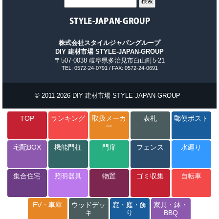
株式会社スタイルジャパングループ
DIY 建材市場 STYLE-JAPAN-GROUP
〒507-0038 岐阜県多治見市白山町5-21
TEL: 0572-24-0791 / FAX: 0572-24-0691
© 2011-2026 DIY 建材市場 STYLE-JAPAN-GROUP
TOP
ランキング
取扱メーカ
表札
郵便ポスト
ー
宅配BOX
機能門柱
門扉
フェンス
水廻り
集合住宅
照明器具
物置
ゴミ収集
自転車
EV・車庫
ウッドデッ
窓・庭・飾
家具・鉢・
キ
り
BBQ