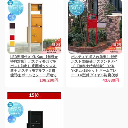
LED照明付き YKKap 【無料★
ポスティモ 前入れ前出し 郵便
特典対象】 ポスティモα3 C型
ポスト 郵便受け スタンドタイ
ポスト前出し 宅配ボックス 右
プ 【無料★特典対象】 YKK
勝手 ポスティモアルファ3 機
YKKap 1Bセット ネームプレ
能門柱 ポールセット 一戸建て
ートFA型付 ダイヤル錠 郵便ポ
用 おしゃれ 屋外 一体型 セット
スト郵便受け スタンドタイプ
108,290円
43,630円
ポールセット 一戸建て用 おし
ゃれ 屋外
15位