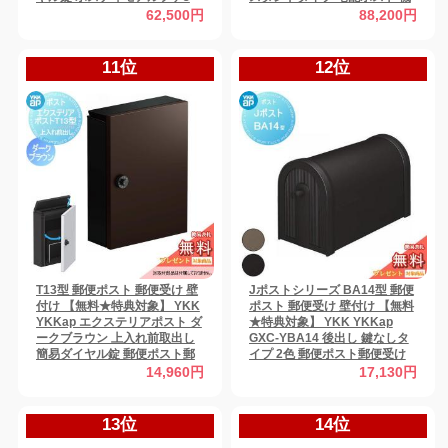
機能門柱 ポールセット 一戸建
能門柱 ポールセット 一戸建て
62,500円
88,200円
て用 おしゃれ 屋外
用 おしゃれ 屋外 一体型 セット
11位
12位
T13型 郵便ポスト 郵便受け 壁
Jポストシリーズ BA14型 郵便
付け 【無料★特典対象】 YKK
ポスト 郵便受け 壁付け 【無料
YKKap エクステリアポスト ダ
★特典対象】 YKK YKKap
ークブラウン 上入れ前取出し
GXC-YBA14 後出し 鍵なしタ
簡易ダイヤル錠 郵便ポスト郵
イプ 2色 郵便ポスト郵便受け
便受け 壁掛けポスト 一戸建て
壁掛けポスト 一戸建て用 おし
14,960円
17,130円
用 おしゃれ 屋外
ゃれ 屋外
13位
14位