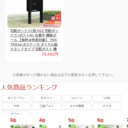
宅配ボックス1型 H12 宅配ボッ
クス+ポストN1 右勝手 機能ポ
ール 【無料★特典対象】 YKK
YKKap ポスティモ ダイヤル錠
スタンドタイプ 宅配ポスト 機
能門柱 ポールセット 一戸建て
79,431円
用 おしゃれ 屋外 一体型 セット
※画像がすべて開かない場合は右下の更新ボタンを押して下さい。