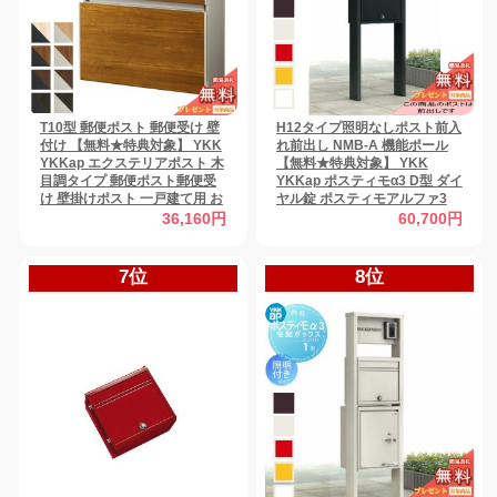
T10型 郵便ポスト 郵便受け 壁
H12タイプ照明なしポスト前入
付け 【無料★特典対象】 YKK
れ前出し NMB-A 機能ポール
YKKap エクステリアポスト 木
【無料★特典対象】 YKK
目調タイプ 郵便ポスト郵便受
YKKap ポスティモα3 D型 ダイ
け 壁掛けポスト 一戸建て用 お
ヤル錠 ポスティモアルファ3
しゃれ 屋外 一体型 セット
機能門柱 ポールセット 一戸建
36,160円
60,700円
て用 おしゃれ 屋外
7位
8位