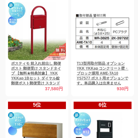
ポスティモ 前入れ前出し 郵便
T13型用取付部品 オプション
ポスト 郵便受け スタンドタイ
YKK YKKap コンクリート壁・
プ 【無料★特典対象】 YKK
ブロック塀用 AME-TA10
YKKap 1Bセット ダイヤル錠
YS7577 ポスト用オプションで
郵便ポスト郵便受け スタンド
す。単品購入は出来ません
タイプ ポールセット 一戸建て
【部品】
37,580円
930円
用 おしゃれ 屋外
5位
6位