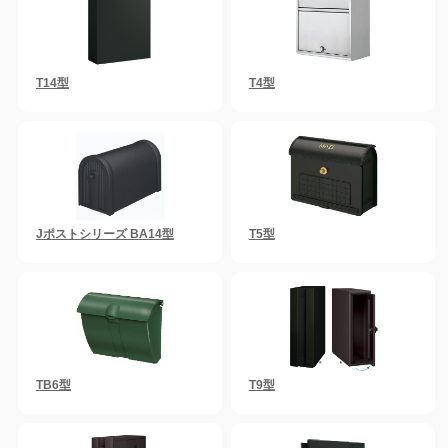
T14型
T4型
Jポストシリーズ BA14型
T5型
TB6型
T9型