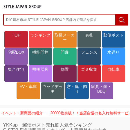
TOP
ランキング
取扱メーカ
表札
郵便ポスト
ー
宅配BOX
機能門柱
門扉
フェンス
水廻り
集合住宅
照明器具
物置
ゴミ収集
自転車
EV・車庫
ウッドデッ
窓・庭・飾
家具・鉢・
キ
り
BBQ
イベント・新商品の紹介
20000枚突破！！当店自慢の名入れ無料サービスを
YKKap｜郵便ポスト売れ筋人気ランキング