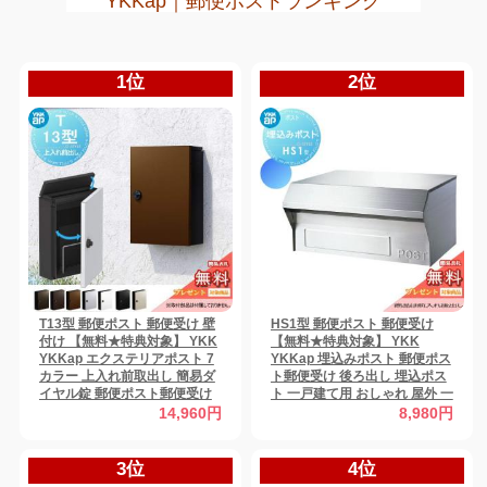
YKKap｜郵便ポストランキング
1位
2位
T13型 郵便ポスト 郵便受け 壁
HS1型 郵便ポスト 郵便受け
付け 【無料★特典対象】 YKK
【無料★特典対象】 YKK
YKKap エクステリアポスト 7
YKKap 埋込みポスト 郵便ポス
カラー 上入れ前取出し 簡易ダ
ト郵便受け 後ろ出し 埋込ポス
イヤル錠 郵便ポスト郵便受け
ト 一戸建て用 おしゃれ 屋外 一
壁掛けポスト 一戸建て用 おし
体型 セット
14,960円
8,980円
ゃれ 屋外
3位
4位