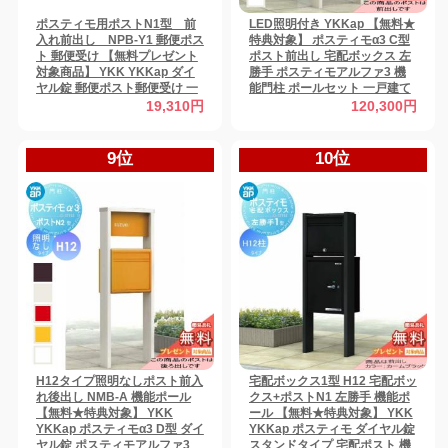
ポスティモ用ポストN1型 前
LED照明付き YKKap 【無料★
入れ前出し NPB-Y1 郵便ポス
特典対象】 ポスティモα3 C型
ト 郵便受け 【無料プレゼント
ポスト前出し 宅配ボックス 左
対象商品】 YKK YKKap ダイ
勝手 ポスティモアルファ3 機
ヤル錠 郵便ポスト郵便受け 一
能門柱 ポールセット 一戸建て
戸建て用 屋外 おしゃれ
用 おしゃれ 屋外
19,310円
120,300円
9位
10位
H12タイプ照明なしポスト前入
宅配ボックス1型 H12 宅配ボッ
れ後出し NMB-A 機能ポール
クス+ポストN1 左勝手 機能ポ
【無料★特典対象】 YKK
ール 【無料★特典対象】 YKK
YKKap ポスティモα3 D型 ダイ
YKKap ポスティモ ダイヤル錠
ヤル錠 ポスティモアルファ3
スタンドタイプ 宅配ポスト 機