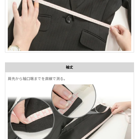
袖丈
肩先から袖口端までを直線で測る。