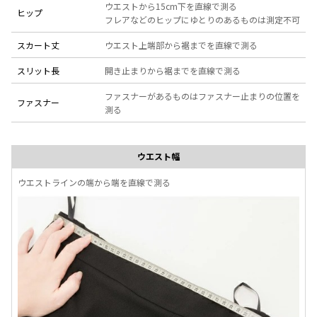
ウエストから15cm下を直線で測る
ヒップ
フレアなどのヒップにゆとりのあるものは測定不可
スカート丈
ウエスト上端部から裾までを直線で測る
スリット長
開き止まりから裾までを直線で測る
ファスナーがあるものはファスナー止まりの位置を
ファスナー
測る
ウエスト幅
ウエストラインの端から端を直線で測る