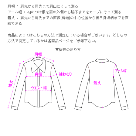
肩幅 ： 肩先から肩先まで肩山にそって測る
アーム幅 ： 袖のつけ根を肩の外側から脇下までをカーブにそって測る
着丈 ： 肩先から肩先までの直線(肩幅)の中心位置から後ろ身頃端までを直
線で測る
商品によってはこちらの方法で測定している場合がございます。どちらの
方法で測定しているかは各商品ページをご参考下さい。
▼従来の測り方