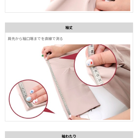
袖丈
肩先から袖口端までを直線で測る
袖わたり