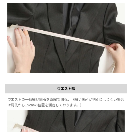
ウエスト幅
ウエストの一番細い箇所を直線で測る。（細い箇所が判別にしにくい場合
は肩先から15cmの位置を測定しております。）