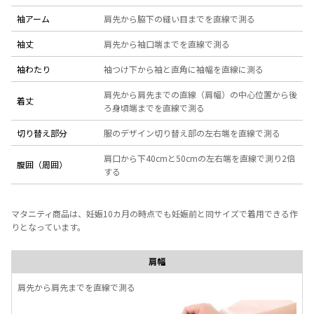
袖アーム
肩先から脇下の縫い目までを直線で測る
袖丈
肩先から袖口端までを直線で測る
袖わたり
袖つけ下から袖と直角に袖幅を直線に測る
肩先から肩先までの直線（肩幅）の中心位置から後
着丈
ろ身頃端までを直線で測る
切り替え部分
服のデザイン切り替え部の左右端を直線で測る
肩口から下40cmと50cmの左右端を直線で測り2倍
腹囲（周囲）
する
マタニティ商品は、妊娠10カ月の時点でも妊娠前と同サイズで着用できる作
りとなっています。
肩幅
肩先から肩先までを直線で測る