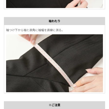
袖わたり
袖つけ下から袖と直角に袖幅を直線に測る。
※ご注意