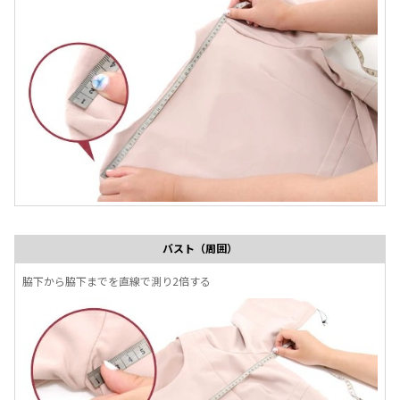
バスト（周囲）
脇下から脇下までを直線で測り2倍する