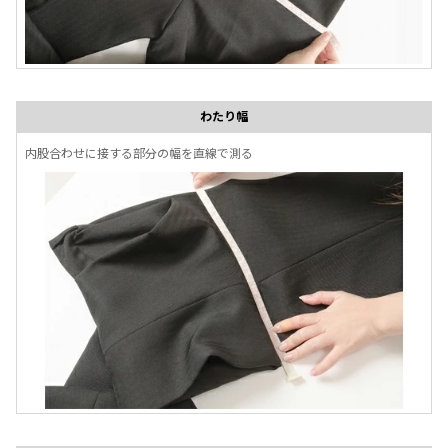
わたり幅
内股合わせに接する部分の幅を直線で測る