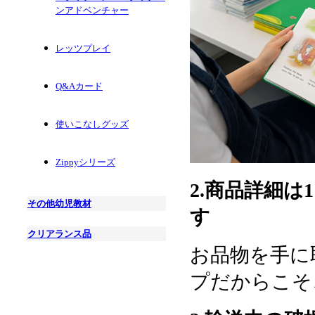
ンアドベンチャー
レッツプレイ
Q&Aカード
使いこなしグッズ
Zippyシリーズ
2.商品詳細
その他幼児教材
す
クリアランス品
お品物を手に
プだからこそ