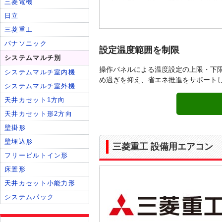
設定温度範囲を制限
操作パネルによる温度設定の上限・下
め過ぎを抑え、省エネ推進をサポート
三菱重工 設備用エアコン