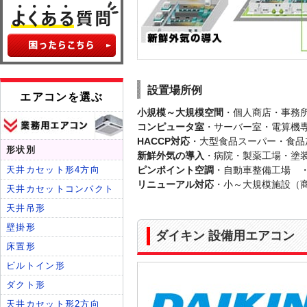
設置場所例
小規模～大規模空間
・個人商店・事務
コンピュータ室
・サーバー室・電算機専
HACCP対応
・大型食品スーパー・食品
新鮮外気の導入
・病院・製薬工場・塗
ピンポイント空調
・自動車整備工場 
リニューアル対応
・小～大規模施設（
ダイキン 設備用エアコン