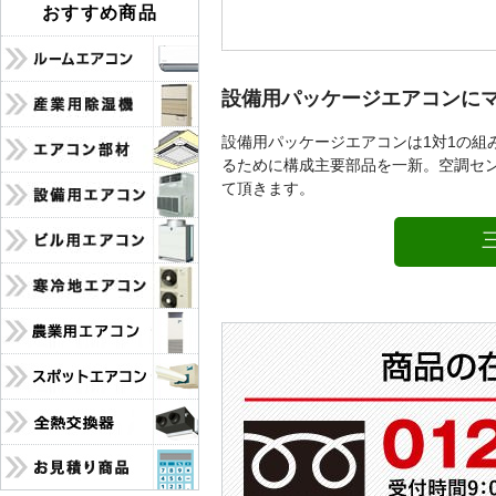
設備用パッケージエアコンに
設備用パッケージエアコンは1対1の組
るために構成主要部品を一新。空調セ
て頂きます。