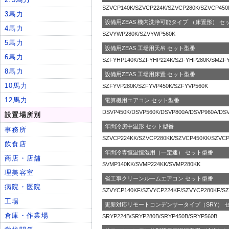
SZVCP140K/SZVCP224K/SZVCP280K/SZVCP450
設備用ZEAS 機内洗浄可能タイプ （床置形） セ
SZVYWP280K/SZVYWP560K
設備用ZEAS 工場用天吊 セット型番
SZFYHP140K/SZFYHP224K/SZFYHP280K/SMZF
設備用ZEAS 工場用床置 セット型番
SZFYVP280K/SZFYVP450K/SZFYVP560K
電算機用エアコン セット型番
DSVP450K/DSVP560K/DSVP800A/DSVP960A/DS
年間冷房中温形 セット型番
SZVCP224KK/SZVCP280KK/SZVCP450KK/SZVC
年間冷専恒温恒湿用（一定速） セット型番
SVMP140KK/SVMP224KK/SVMP280KK
省工事クリーンルームエアコン セット型番
SZVYCP140KF/SZVYCP224KF/SZVYCP280KF/S
更新対応リモートコンデンサータイプ（SRY） 
SRYP224B/SRYP280B/SRYP450B/SRYP560B