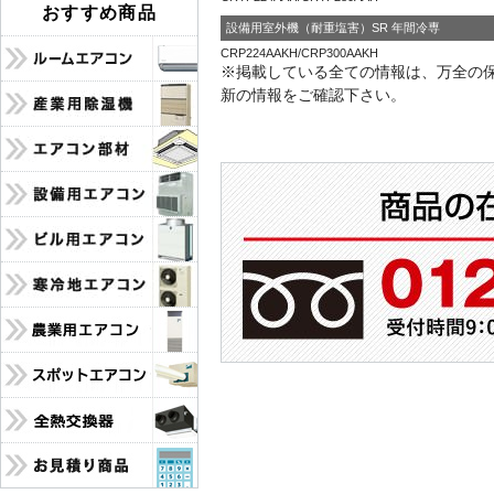
設備用室外機（耐重塩害）SR 年間冷専
CRP224AAKH/CRP300AAKH
※掲載している全ての情報は、万全の
新の情報をご確認下さい。