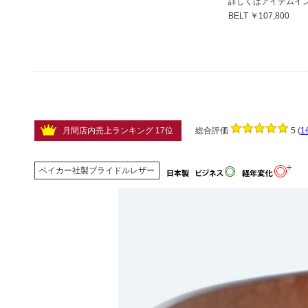
詳しくはアイテムインフォ
BELT ￥107,800
月間店内売上ランキング 17位
総合評価
5
(
1
ベイカー社製ブライドルレザー