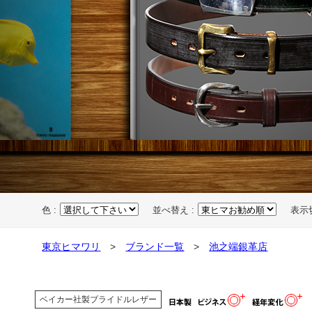
色 :
並べ替え :
表示
東京ヒマワリ
>
ブランド一覧
>
池之端銀革店
ベイカー社製ブライドルレザー