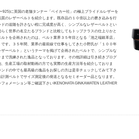
ー925)に英国の老舗タンナー「ベイカー社」の極上ブライドルレザーを
品質のレザーベルトを紹介します。既存品の１０倍以上の磨き込みを行
ンドの追随を許さない程に完成度が高く、シンプルなレザーベルトとい
恐らく世界の名立たるブランドと比較してもトップクラスの仕上りかと
ベルトを企画されたのは、ベルト業界３５年目となる「池之端銀革店」
」です。３５年間、業界の最前線で仕事をしてきた小野氏が「１００年
レザーベルト」というテーマを掲げて企画されたベルトで、シンプルな
々まで洗練された逸品となっております。その他詳細は引き続きブログ
他、生産工場の取材動画の方でも実際の生産方法等を紹介しておりま
>
ランドの中でも最高級の逸品をお探しの方は是非チェックしてみて下さ
の計測ベルトでサイズ測定後の発送となるセミオーダー品となります。
メーション等ご確認下さいIKENOHATA GINKAWATEN LEATHER