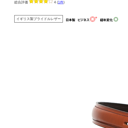
総合評価
4
(
1件
)
イギリス製ブライドルレザー