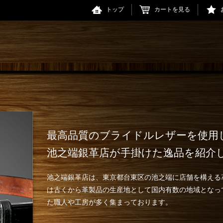
トップ
カートを見る
最高品質のブライドルレザーを使用
池之端銀革店が手掛けた逸品を紹介
池之端銀革店は、東京都台東区の池之端に店舗を構える
は古くから革製品の生産地として国内有数の地域となっ
た職人や工房が多く集まっております。