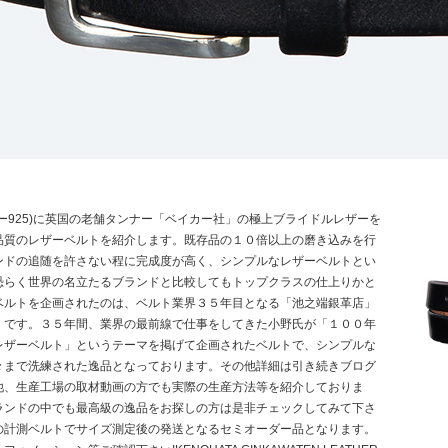
ー925)に英国の老舗タンナー「ベイカー社」の極上ブライドルレザーを
品質のレザーベルトを紹介します。既存品の１０倍以上の磨き込みを行
ンドの追随を許さない程に完成度が高く、シンプルなレザーベルトとい
恐らく世界の名立たるブランドと比較してもトップクラスの仕上りかと
ベルトを企画されたのは、ベルト業界３５年目となる「池之端銀革店」
」です。３５年間、業界の最前線で仕事をしてきた小野氏が「１００年
レザーベルト」というテーマを掲げて企画されたベルトで、シンプルな
々まで洗練された逸品となっております。その他詳細は引き続きブログ
他、生産工場の取材動画の方でも実際の生産方法等を紹介しておりま
>
ランドの中でも最高級の逸品をお探しの方は是非チェックしてみて下さ
の計測ベルトでサイズ測定後の発送となるセミオーダー品となります。