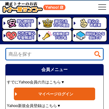
t
o
g
g
l
e
n
a
v
i
g
a
t
i
o
n
会員メニュー
すでにYahoo会員の方はこちら▼
マイページログイン
Yahoo新規会員登録はこちら▼