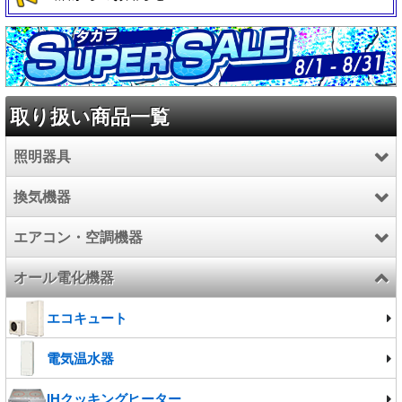
取り扱い商品一覧
照明器具
換気機器
LED照明器具
エアコン・空調機器
照明器具
換気扇
オール電化機器
施設照明
業務用エアコン
電球/ランプ
ハウジングエアコン
エコキュート
ルームエアコン
電気温水器
エアコン部材
IHクッキングヒーター