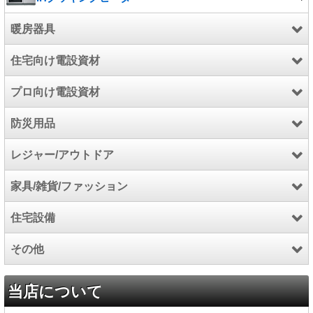
暖房器具
住宅向け電設資材
暖房器具
プロ向け電設資材
温水ルームヒーター
インターホン
防災用品
こたつ
防犯・セキュリティ用品
電設資材
レジャー/アウトドア
住宅用火災警報器
工具/高圧洗浄機/芝刈機
防災用品
家具/雑貨/ファッション
石油給湯機器
電気自動車充電設備関連
アウトドア
住宅設備
除湿機/空気清浄機
厨房機器
スポーツ
家具
その他
食洗機/オーブン
マリン
カーペット
キッチンパネル
インテリア雑貨
トイレ
食品
当店について
ファッション
便座
プロジェクター