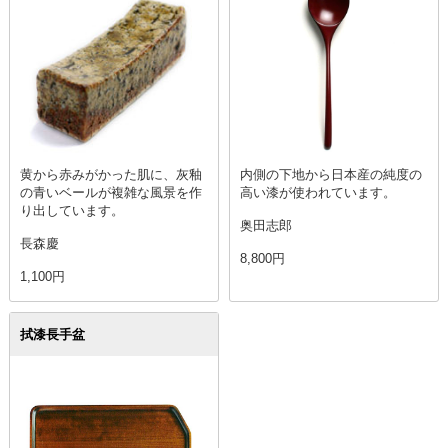
黄から赤みがかった肌に、灰釉
内側の下地から日本産の純度の
の青いベールが複雑な風景を作
高い漆が使われています。
り出しています。
奥田志郎
長森慶
8,800円
1,100円
拭漆長手盆