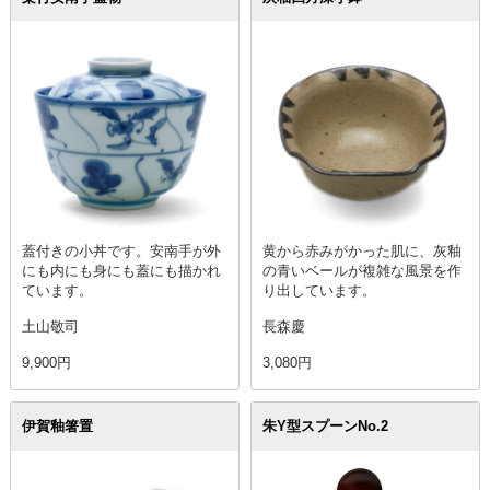
蓋付きの小丼です。安南手が外
黄から赤みがかった肌に、灰釉
にも内にも身にも蓋にも描かれ
の青いベールが複雑な風景を作
ています。
り出しています。
土山敬司
長森慶
9,900円
3,080円
伊賀釉箸置
朱Y型スプーンNo.2