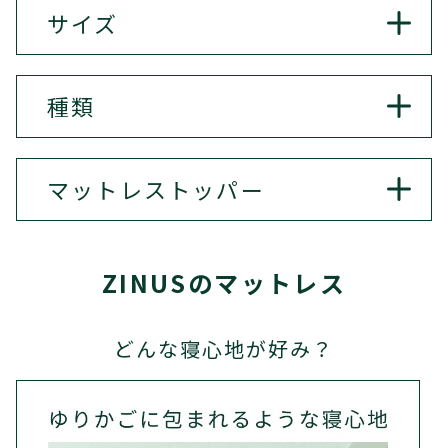
サイズ
マットレスは体の大きさに合わせて選ぶのがポイン
種類
トです。身長プラス20cm〜25cmの長さ、肩幅の3倍
程度あると、ゆったりと寝返りも打て、心地よく眠れ
るでしょう。ふたり以上で使用する場合は、ダブル
マットレスは寝心地をよくするだけでなく、寝てい
マットレス
トッパー
サイズ以上を。ただし、相手の寝相や体の動きによ
る間の体にかかる圧力を分散させる役割があります。
って睡眠が阻害されてしまう場合は、シングルやセ
ZINUSでは、様々な硬さや素材のマットレスをご用
ミダブルを2つ並べて使うのもおすすめです。部屋の
意。体形や腰痛などのお悩み、好みの寝心地などに
マットレストッパーとは、マットレスや敷布団に重
大きさ、体格、好みの寝心地なども考慮して、自分
合わせて、ぴったりのマットレスをお選びいただけ
ねて使うマットレスのことです。マットレスや敷布団
ZINUSのマットレス
にあったマットレスを選んでください。
ます。
の寝心地が悪い、へたりが気になる。そんな時、今
お使いの寝具の上に重ねて使うだけで、寝心地が格
○シングル：ひとり用の一般的なサイズ。ひとり暮
どんな寝心地が好み？
○低反発：柔らかく、体圧分散性に優れています。横
段にアップ。硬すぎるマットレスには、低反発素材
らしの方やキッズ用ベッドとしておすすめのサイズ
向きで寝ることが多い方にもおすすめです。
の柔らかなマットレストッパーで触感チェンジ。柔
です。
らかすぎるマットレスには、高反発素材の硬いマッ
○高反発：ほどよい硬さがあり、しっかりと体を支
トレストッパーで寝心地を改善。フィット感のある
○セミダブル：ゆったりとしたひとり用サイズ。シ