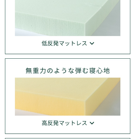
えて腰の落ち込みを抑えます。寝返りが多い方にもお
ウレタン、吸湿放湿性に優れたウール、通気性のよ
ングルサイズよりも左右にゆとりがあるため、体の
すすめです。
いフェザーなど、様々な種類があるので、好みや季節
大きい方や寝返りの激しい方におすすめのサイズで
によって素材を変えるのもおすすめです。
○ポケットコイル：1つ1つ独立したポケットスプリ
す。
ングが体を「点」で支えるため、体圧分散性に優れ
○ダブル：コンパクトなふたり用サイズ。高級ホテ
ています。振動が伝わりづらいので、隣の人の眠りを
ルのように、ひとりで贅沢に眠りたいという方にも
邪魔しません。
おすすめのサイズです。
○ボンネルコイル：コイルを連結し、一体化させた
○クイーン・キング：ゆったりとしたふたり用サイ
スプリングが体を「面」で支えるため、体が沈み込
ズ。ご夫婦やカップルにおすすめのサイズです。キン
みすぎません。硬めの寝心地で、通気性にも優れて
グサイズは、ファミリーベッドとして家族3人で寝て
います。
も十分な広さです。