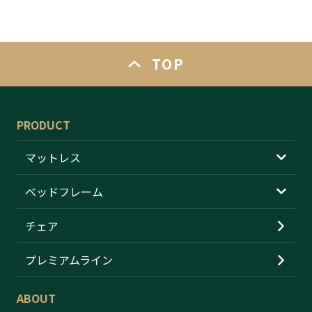
TOP
PRODUCT
マットレス
ベッドフレーム
低反発マットレス
高反発マットレス
チェア
木製ベッド
ポケットコイルマットレス
ファブリックベッド
プレミアムライン
ボンネルコイルマットレス
パイプベッド
ABOUT
マットレストッパー
スチールベッド