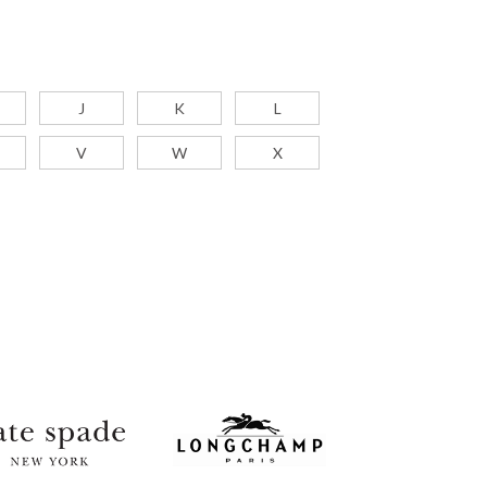
J
K
L
V
W
X