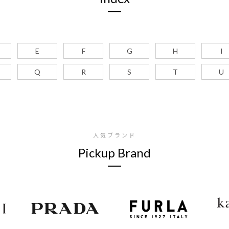
E
F
G
H
I
Q
R
S
T
U
人気ブランド
Pickup Brand