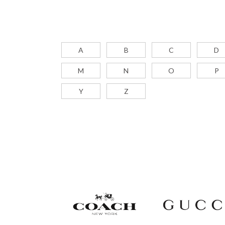
A
B
C
D
M
N
O
P
Y
Z