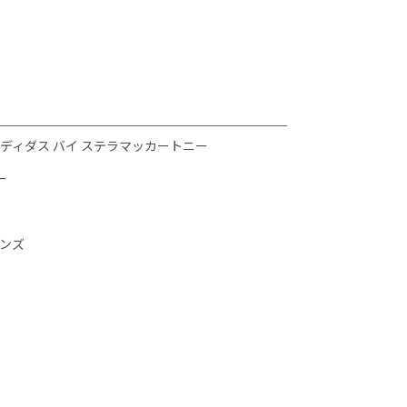
NEY / アディダス バイ ステラマッカートニー
ー
ーンズ