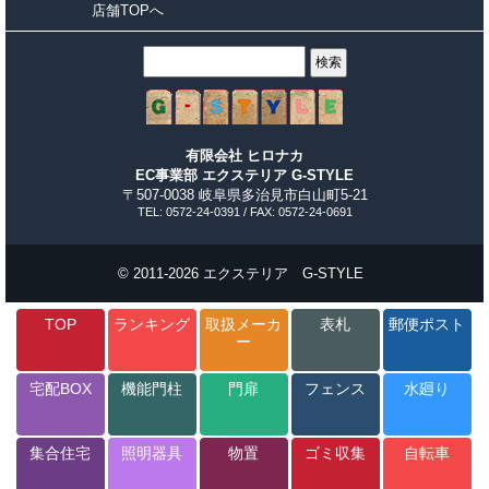
店舗TOPへ
有限会社 ヒロナカ
EC事業部 エクステリア G-STYLE
〒507-0038 岐阜県多治見市白山町5-21
TEL: 0572-24-0391 / FAX: 0572-24-0691
© 2011-2026 エクステリア G-STYLE
TOP
ランキング
取扱メーカ
表札
郵便ポスト
ー
宅配BOX
機能門柱
門扉
フェンス
水廻り
集合住宅
照明器具
物置
ゴミ収集
自転車