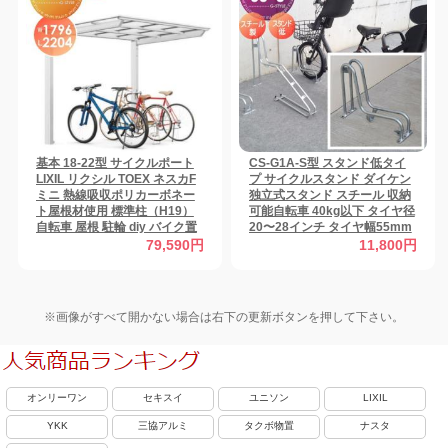
基本 18-22型 サイクルポート
CS-G1A-S型 スタンド低タイ
LIXIL リクシル TOEX ネスカF
プ サイクルスタンド ダイケン
ミニ 熱線吸収ポリカーボネー
独立式スタンド スチール 収納
ト屋根材使用 標準柱（H19）
可能自転車 40kg以下 タイヤ径
自転車 屋根 駐輪 diy バイク置
20〜28インチ タイヤ幅55mm
き場 【無料★特典対象】
以下 ※1台 おしゃれ クール 省
79,590円
11,800円
スペース コンパクト サイクル
スタンド 自転車 駐車場 自転車
置き場 駐輪場 輪止め 【無料★
特典対象】
※画像がすべて開かない場合は右下の更新ボタンを押して下さい。