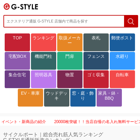
TOP
ランキング
取扱メーカ
表札
郵便ポスト
ー
宅配BOX
機能門柱
門扉
フェンス
水廻り
集合住宅
照明器具
物置
ゴミ収集
自転車
EV・車庫
ウッドデッ
窓・庭・飾
家具・鉢・
キ
り
BBQ
 イベント・新商品の紹介
20000枚突破！！当店自慢の名入れ無料サービス
サイクルポート｜総合売れ筋人気ランキング