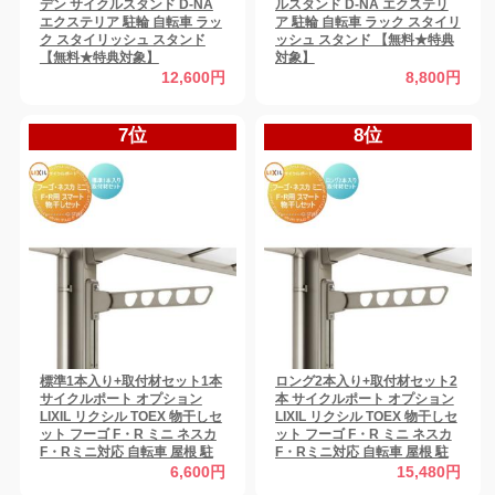
デン サイクルスタンド D-NA
ルスタンド D-NA エクステリ
エクステリア 駐輪 自転車 ラッ
ア 駐輪 自転車 ラック スタイリ
ク スタイリッシュ スタンド
ッシュ スタンド 【無料★特典
【無料★特典対象】
対象】
12,600円
8,800円
7位
8位
標準1本入り+取付材セット1本
ロング2本入り+取付材セット2
サイクルポート オプション
本 サイクルポート オプション
LIXIL リクシル TOEX 物干しセ
LIXIL リクシル TOEX 物干しセ
ット フーゴ F・R ミニ ネスカ
ット フーゴ F・R ミニ ネスカ
F・Rミニ対応 自転車 屋根 駐
F・Rミニ対応 自転車 屋根 駐
輪 diy バイク置き場
輪 diy バイク置き場
6,600円
15,480円