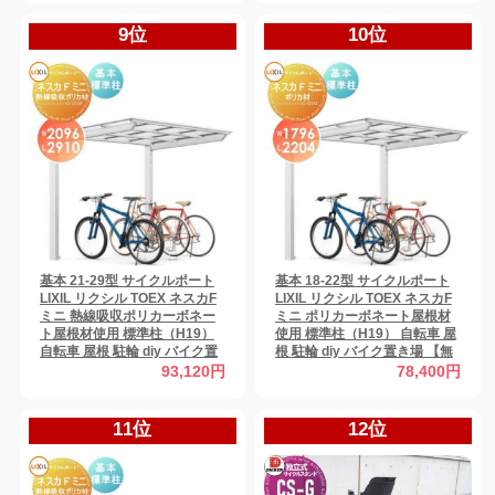
9位
10位
基本 21-29型 サイクルポート
基本 18-22型 サイクルポート
LIXIL リクシル TOEX ネスカF
LIXIL リクシル TOEX ネスカF
ミニ 熱線吸収ポリカーボネー
ミニ ポリカーボネート屋根材
ト屋根材使用 標準柱（H19）
使用 標準柱（H19） 自転車 屋
自転車 屋根 駐輪 diy バイク置
根 駐輪 diy バイク置き場 【無
き場 【無料★特典対象】
料★特典対象】
93,120円
78,400円
11位
12位