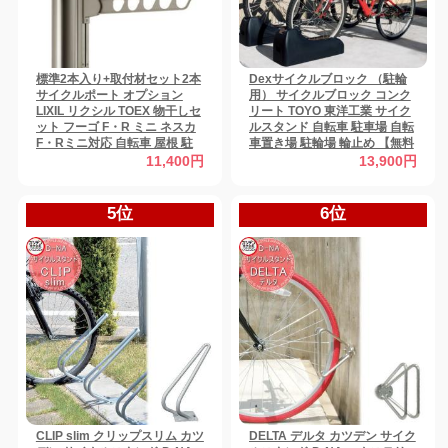
標準2本入り+取付材セット2本
Dexサイクルブロック （駐輪
サイクルポート オプション
用） サイクルブロック コンク
LIXIL リクシル TOEX 物干しセ
リート TOYO 東洋工業 サイク
ット フーゴ F・R ミニ ネスカ
ルスタンド 自転車 駐車場 自転
F・Rミニ対応 自転車 屋根 駐
車置き場 駐輪場 輪止め 【無料
輪 diy バイク置き場
★特典対象】
11,400円
13,900円
5位
6位
CLIP slim クリップスリム カツ
DELTA デルタ カツデン サイク