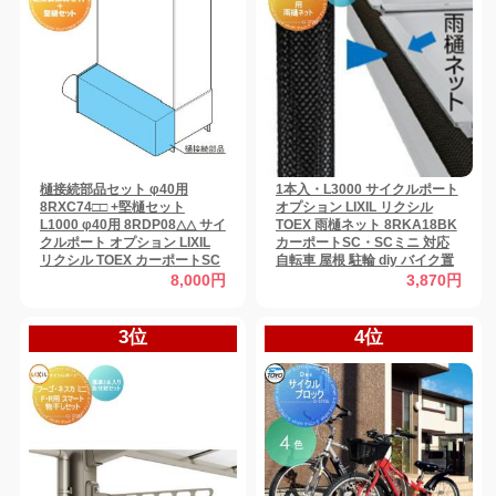
樋接続部品セット φ40用
1本入・L3000 サイクルポート
8RXC74□□ +堅樋セット
オプション LIXIL リクシル
L1000 φ40用 8RDP08△△ サイ
TOEX 雨樋ネット 8RKA18BK
クルポート オプション LIXIL
カーポートSC・SCミニ 対応
リクシル TOEX カーポートSC
自転車 屋根 駐輪 diy バイク置
ミニ 対応 カーポートSC 対応
き場
8,000円
3,870円
3位
4位