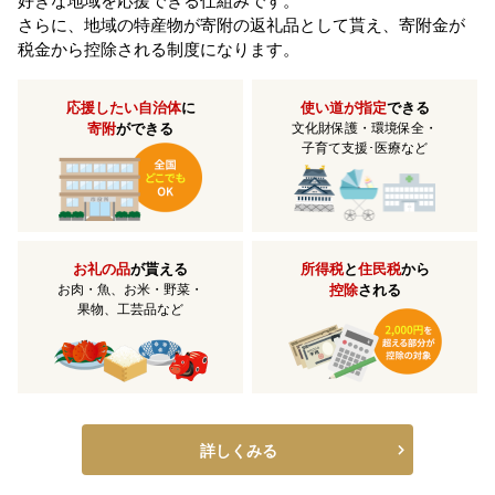
好きな地域を応援できる仕組みです。
さらに、地域の特産物が寄附の返礼品として貰え、寄附金が
税金から控除される制度になります。
応援したい自治体
に
使い道が指定
できる
寄附
ができる
文化財保護・環境保全・
子育て支援･医療など
お礼の品
が貰える
所得税
と
住民税
から
お肉・魚、お米・野菜・
控除
される
果物、工芸品など
詳しくみる