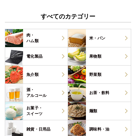
すべてのカテゴリー
肉・
米・パン
ハム類
電化製品
果物類
魚介類
野菜類
酒・
お茶・
飲料
アルコール
お菓子・
麺類
スイーツ
雑貨・
日用品
調味料・
油