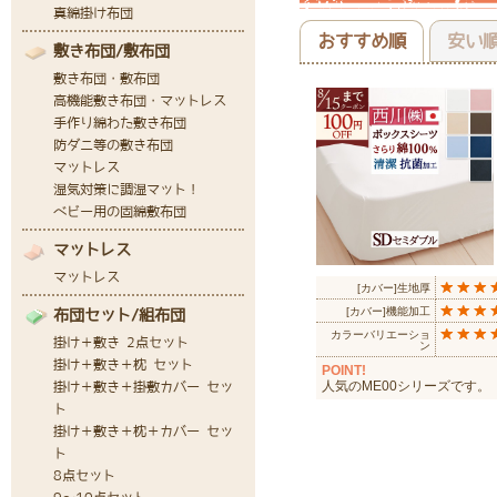
おすすめ順
安い
[カバー]生地厚
[カバー]機能加工
カラーバリエーショ
ン
POINT!
人気のME00シリーズです。