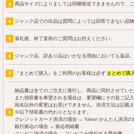
商品サイズによりましては同梱発送できませんので、
ジャンク品での出品は質問によっては回答できない品
落札後、終了直前のご質問はお控えください。
ジャンク品、訳あり品はいかなる理由においても返品
『まとめて購入』をご利用のお客様は必ず
まとめて購
納品書は全てのご注文に発行し、商品に同封させてい
また領収書を希望される場合は、要望欄にその旨ご記
宛名以外の変更はお受けできません。決済方法は記載
※以下領収書の代わりとなります。
クレジットカード決済の場合 → Yahoo! かんたん決済
銀行振込の場合 → 振込明細書
コンビニ決済の場合 → コンビニが発行する受領書