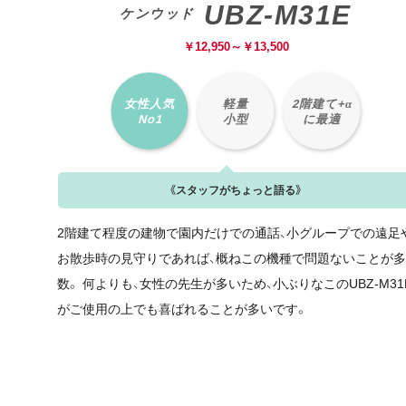
UBZ-M31E
ケンウッド
￥
12,950～
￥
13,500
女性人気
軽量
2階建て+α
No1
小型
に最適
《スタッフがちょっと語る》
2階建て程度の建物で園内だけでの通話、小グループでの遠足
お散歩時の見守りであれば、概ねこの機種で問題ないことが
数。 何よりも、女性の先生が多いため、小ぶりなこのUBZ-M31
がご使用の上でも喜ばれることが多いです。