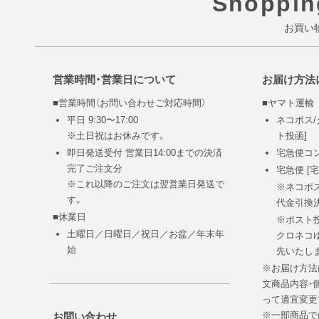
Shoppin
お買い
営業時間・営業日について
お届け方法
■営業時間（お問い合わせご対応時間）
■ヤマト運輸
平日 9:30〜17:00
ネコポス/
※土日祝はお休みです。
ト投函]
即日発送受付 営業日14:00までの決済
宅急便コン
完了ご注文分
宅急便 [宅
※これ以降のご注文は翌営業日発送で
※ネコポ
す。
代金引換
■休業日
※ポスト
土曜日／日曜日／祝日／お盆／年末年
クロネコ
始
先いたし
※お届け方法
文商品内容・
って適宜変更
※一部商品で
お問い合わせ