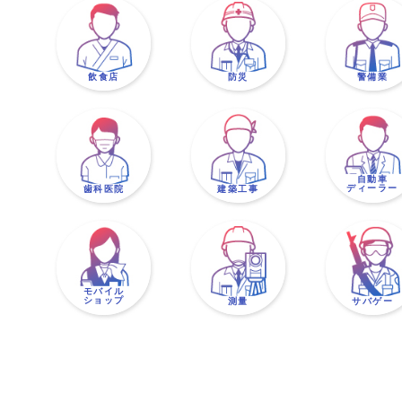
飲食店
防災
警備業
自動車
ディーラー
歯科医院
建築工事
モバイル
ショップ
測量
サバゲー