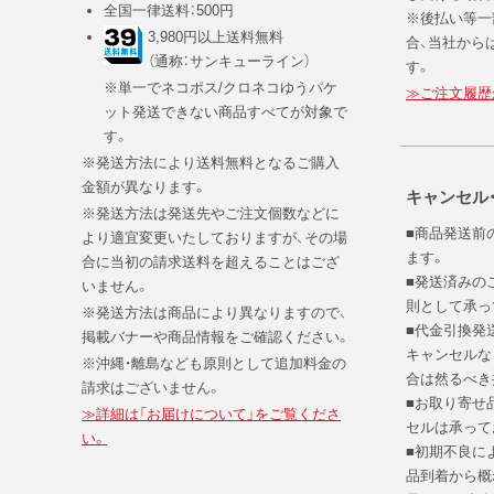
全国一律送料：500円
※後払い等一
3,980円以上送料無料
合、当社から
（通称：サンキューライン）
す。
※単一でネコポス/クロネコゆうパケ
≫ご注文履歴
ット発送できない商品すべてが対象で
す。
※発送方法により送料無料となるご購入
金額が異なります。
キャンセル
※発送方法は発送先やご注文個数などに
■商品発送前
より適宜変更いたしておりますが、その場
ます。
合に当初の請求送料を超えることはござ
■発送済みの
いません。
則として承っ
※発送方法は商品により異なりますので、
■代金引換発
掲載バナーや商品情報をご確認ください。
キャンセルな
※沖縄・離島なども原則として追加料金の
合は然るべき
請求はございません。
■お取り寄せ
≫詳細は「お届けについて」をご覧くださ
セルは承って
い。
■初期不良に
品到着から概