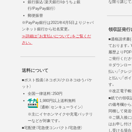
な限り講じて
銀行振込（楽天銀行/ゆうちょ銀
行/PayPay銀行）
郵便振替
※PayPay銀行は2021年4月5日よりジャパ
ンネット銀行から社名変更。
領収証発行
≫詳細は「お支払いについて」をご覧くだ
■適格請求書
さい。
ております。Y
履歴よりPD
ご発行くださ
※ダウンロード
送料について
払い」「クレジ
と払い」「ポ
■ポスト投函（ネコポス/クロネコゆうパケ
す。
ット）
※改正電子帳
全国一律送料：250円
■紙での領収
1,980円以上送料無料
の備考欄から
（通称：センキューライン）
同梱して発送
※主にイヤホンマイクや充電バッテリ
※ご購入後に
ーなどが対象です。
はお申し付け
■宅配便（宅急便コンパクト/宅急便）
し受ける場合