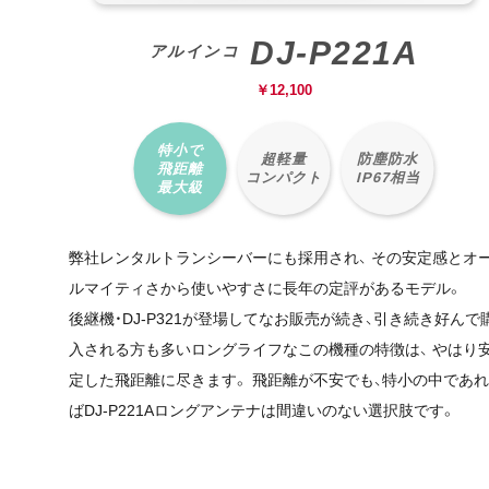
DJ-P221A
アルインコ
￥
12,100
特小で
超軽量
防塵防水
飛距離
コンパクト
IP67相当
最大級
弊社レンタルトランシーバーにも採用され、 その安定感とオ
ルマイティさから使いやすさに長年の定評があるモデル。
後継機・DJ-P321が登場してなお販売が続き、引き続き好んで
入される方も多いロングライフなこの機種の特徴は、 やはり
定した飛距離に尽きます。 飛距離が不安でも、特小の中であ
ばDJ-P221Aロングアンテナは間違いのない選択肢です。