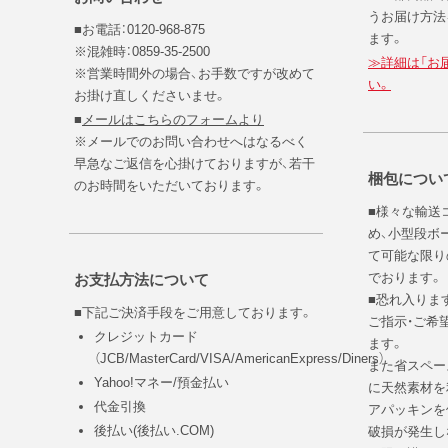
うお届け方法
■お電話：0120-968-875
ます。
※混雑時：0859-35-2500
≫詳細は「お
※営業時間外の場合、お手数ですが改めて
い。
お掛け直しくださいませ。
■
メールはこちらのフォームより
※メールでのお問い合わせへはなるべく
早急なご返信を心掛けておりますが、若干
梱包につい
のお時間をいただいております。
■様々な輸送
め、小型段ボ
て可能な限り
でおります。
お支払方法について
■恐れ入りま
■下記ご決済手段をご用意しております。
ご指示・ご希
クレジットカード
ます。
（JCB/MasterCard/VISA/AmericanExpress/Diners）
また省スペー
Yahoo!マネー/預金払い
に天然素材を
代金引換
アパッキンを
後払い(後払い.COM)
破損が発生し