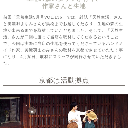
作家さんと生地
前回「天然生活5月号VOL.136」
では、雑誌「天然生活」さん
と美濃羽まゆみさんが
浜松までお越しくださり、生地の森の生
地が出来るまでを取材していただきました。
そして、「天然生
活」さんが二回に渡って当店を取材してくださるということ
で、
今回は実際に当店の生地を使ってくださっているハンドメ
イド作家、
美濃羽まゆみさんの取材を京都でさせていただく事
になり、
4月某日、取材にスタッフが同行させていただきまし
た。
京都は活動拠点