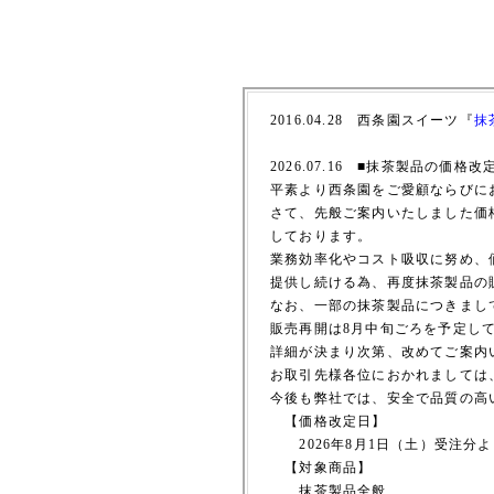
2016.04.28 西条園スイーツ『
抹
2026.07.16 ■抹茶製品の価
平素より西条園をご愛顧ならびに
さて、先般ご案内いたしました価
しております。
業務効率化やコスト吸収に努め、
提供し続ける為、再度抹茶製品の
なお、一部の抹茶製品につきまし
販売再開は8月中旬ごろを予定し
詳細が決まり次第、改めてご案内
お取引先様各位におかれましては
今後も弊社では、安全で品質の高
【価格改定日】
2026年8月1日（土）受注分
【対象商品】
抹茶製品全般