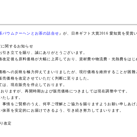
茶バウムクーヘンとお茶の詰合せ
』が、日本ギフト大賞2016 愛知賞を受賞
格改定に関するお知らせ
お引き立てを賜り、誠にありがとうございます。
格改定後も原料価格が大幅に上昇しており、資材費や物流費・光熱費をはじ
価格への反映を極力抑えてまいりましたが、現行価格を維持することが困難
販売価格を改定させていただく判断に至りました。
ては、現在販売を停止しております。
ておりますが、再開時期および販売価格につきましては現在調整中です。
いたします。
、事情をご賢察のうえ、何卒ご理解とご協力を賜りますようお願い申しあげ
い抹茶を安定的にお届けできるよう、引き続き努力してまいります。
より改定