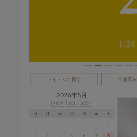
アイテムで探す
金属素
2026年8月
日
月
火
水
木
金
土
1
2
3
4
5
6
7
8