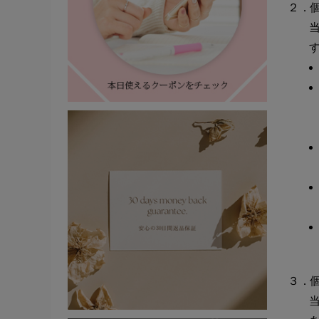
２．
３．