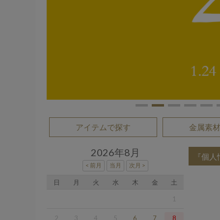
アイテムで探す
金属素
2026年8月
『個人
日
月
火
水
木
金
土
1
2
3
4
5
6
7
8