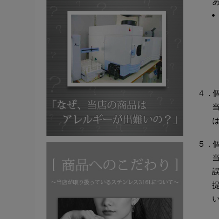
４．
５．