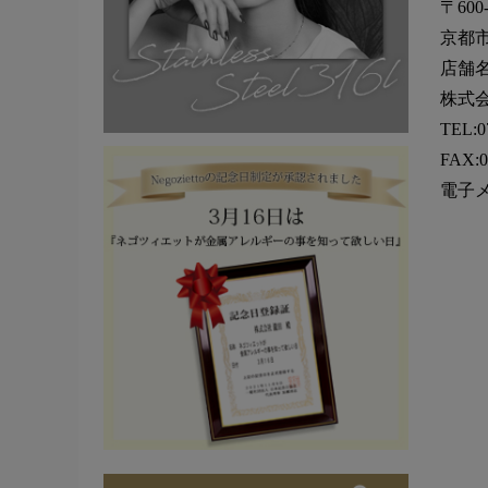
〒600-
京都市
店舗名：
株式会
TEL:0
FAX:0
電子メール