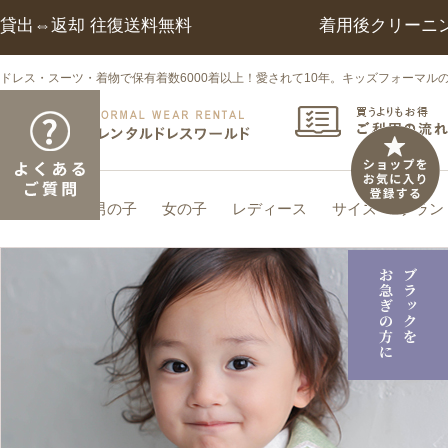
貸出⇔返却 往復送料無料
着用後クリーニ