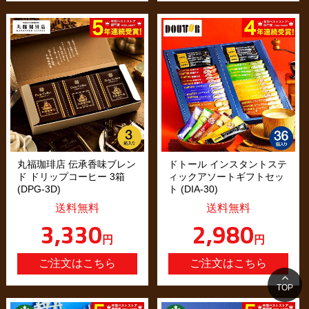
丸福珈琲店 伝承香味ブレン
ドトール インスタントステ
ド ドリップコーヒー 3箱
ィックアソートギフトセッ
(DPG-3D)
ト (DIA-30)
送料無料
送料無料
3,330
2,980
円
円
TOP