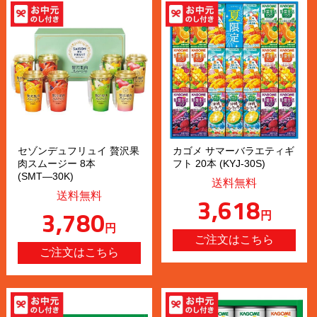
セゾンデュフリュイ 贅沢果
カゴメ サマーバラエティギ
肉スムージー 8本
フト 20本 (KYJ-30S)
(SMT―30K)
送料無料
送料無料
3,618
3,780
円
円