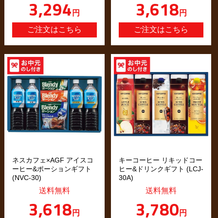
3,294
3,618
円
円
ネスカフェ×AGF アイスコ
キーコーヒー リキッドコー
ーヒー&ポーションギフト
ヒー&ドリンクギフト (LCJ-
(NVC-30)
30A)
送料無料
送料無料
3,618
3,780
円
円