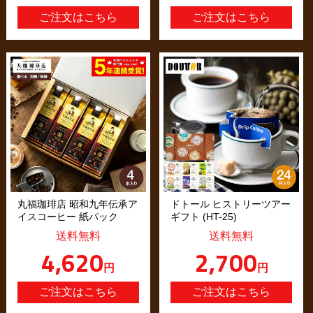
丸福珈琲店 昭和九年伝承ア
ドトール ヒストリーツアー
イスコーヒー 紙パック
ギフト (HT-25)
送料無料
送料無料
4,620
2,700
円
円