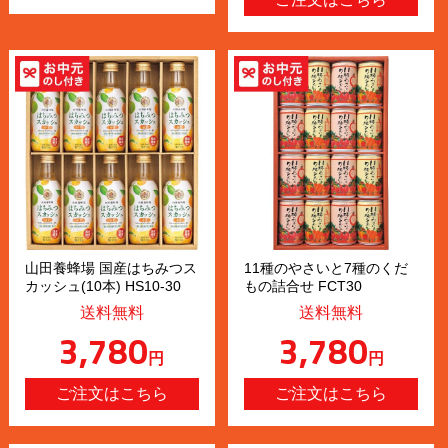
山田養蜂場 国産はちみつス
11種のやさいと7種のくだ
カッシュ(10本) HS10-30
もの詰合せ FCT30
送料無料
送料無料
3,780
3,780
円
円