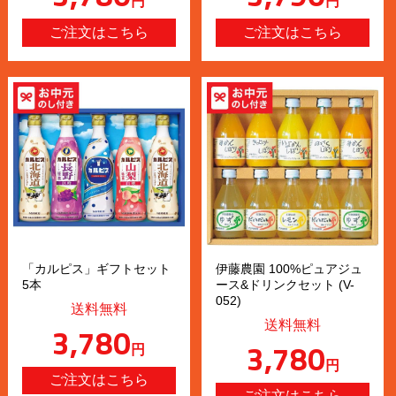
円
円
「カルピス」ギフトセット
伊藤農園 100%ピュアジュ
5本
ース&ドリンクセット (V-
052)
送料無料
送料無料
3,780
3,780
円
円