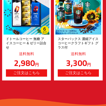
ドトールコーヒー 無糖 ア
スターバックス 濃縮アイス
イスコーヒー & ゼリー詰合
コーヒークラフトギフト グ
せ
ラス付
送料無料
送料無料
2,980
3,300
円
円