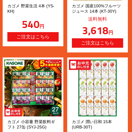
カゴメ 野菜生活 4本 (YS-
カゴメ 国産100%フルーツ
KH)
ジュース 14本 (KT-30Y)
540
送料無料
3,618
円
円
カゴメ 小容量 野菜飲料ギ
カゴメ 潤い日和 15本
フト 27缶 (SYJ-25G)
(URB-30T)