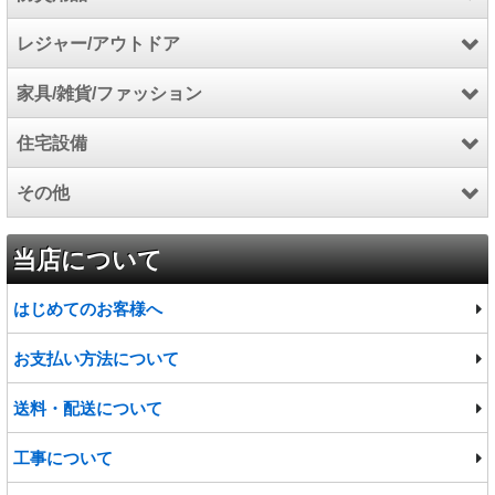
レジャー/アウトドア
住宅用火災警報器
工具/高圧洗浄機/芝刈機
防災用品
家具/雑貨/ファッション
石油給湯機器
電気自動車充電設備関連
アウトドア
住宅設備
除湿機/空気清浄機
厨房機器
スポーツ
家具
その他
食洗機/オーブン
マリン
カーペット
キッチンパネル
インテリア雑貨
トイレ
食品
当店について
ファッション
便座
プロジェクター
はじめてのお客様へ
洗面台・洗面化粧台
宅配ボックス
お支払い方法について
水栓・蛇口
給水・排水ポンプ
送料・配送について
バスタブ
工事について
物置・ゴミ収集庫