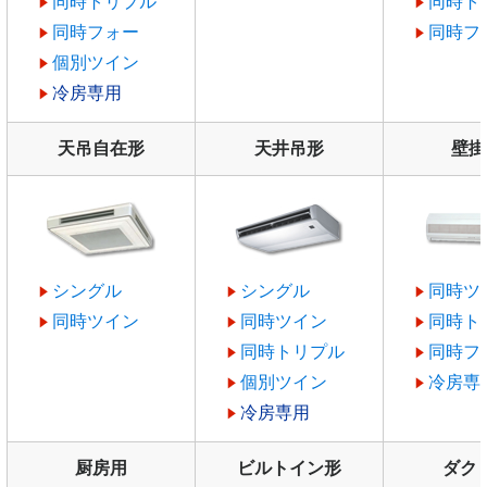
同時トリプル
同時ト
同時フォー
同時フ
個別ツイン
冷房専用
天吊自在形
天井吊形
壁掛
シングル
シングル
同時ツ
同時ツイン
同時ツイン
同時ト
同時トリプル
同時フ
個別ツイン
冷房専
冷房専用
厨房用
ビルトイン形
ダク