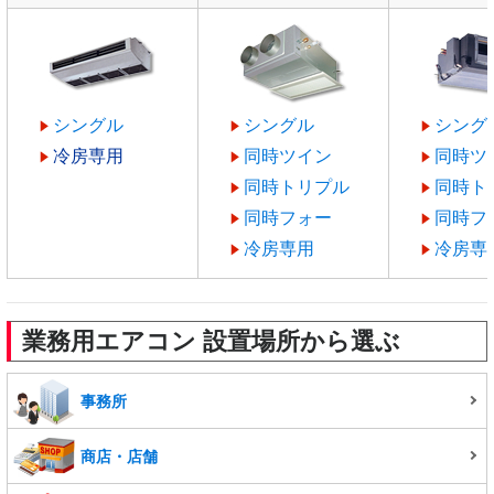
シングル
シングル
シング
冷房専用
同時ツイン
同時ツ
同時トリプル
同時ト
同時フォー
同時フ
冷房専用
冷房専
業務用エアコン 設置場所から選ぶ
事務所
商店・店舗