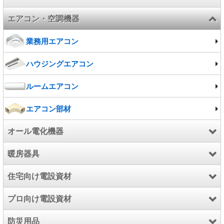
エアコン・空調機器
照明器具
換気扇
施設照明
業務用エアコン
電球/ランプ
ハウジングエアコン
ルームエアコン
エアコン部材
オール電化機器
暖房器具
エコキュート
住宅向け電設資材
電気温水器
暖房器具
プロ向け電設資材
IHクッキングヒーター
温水ルームヒーター
インターホン
防災用品
こたつ
防犯・セキュリティ用品
電設資材