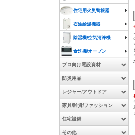
住宅用火災警報器
石油給湯機器
除湿機/空気清浄機
食洗機/オーブン
プロ向け電設資材
防災用品
電設資材
レジャー/アウトドア
工具/高圧洗浄機/芝刈機
防災用品
家具/雑貨/ファッション
電気自動車充電設備関連
アウトドア
住宅設備
厨房機器
スポーツ
家具
その他
マリン
カーペット
キッチンパネル