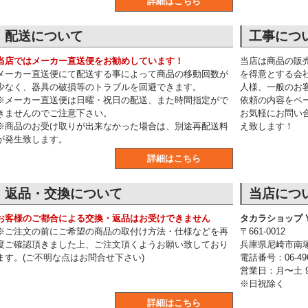
詳細はこちら
配送について
工事につ
当店ではメーカー直送便をお勧めしています！
当店は商品の販
メーカー直送便にて配送する事によって商品の移動回数が
を得意とする会
少なく、器具の破損等のトラブルを回避できます。
人様、一般のお
※メーカー直送便は日曜・祝日の配送、また時間指定がで
依頼の内容をペ
きませんのでご注意下さい。
お気軽にお問い
※商品のお受け取りが出来なかった場合は、別途再配送料
え致します！
が発生致します。
詳細はこちら
返品・交換について
当店につ
お客様のご都合による交換・返品はお受けできません
タカラショップ Y
※ご注文の前にご希望の商品の取付け方法・仕様などを再
〒661-0012
度ご確認頂きました上、ご注文頂くようお願い致しており
兵庫県尼崎市南塚口
ます。(ご不明な点はお問合せ下さい)
電話番号：06-496
営業日：月〜土 9:
※日祝除く
詳細はこちら