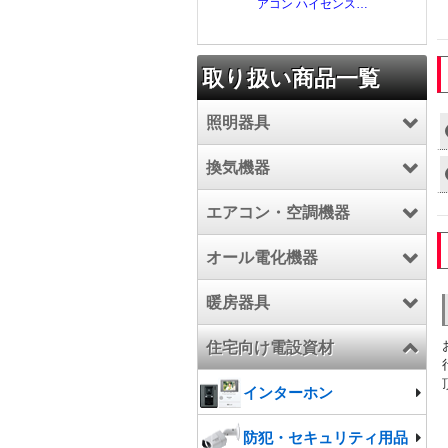
取り扱い商品一覧
照明器具
換気機器
LED照明器具
エアコン・空調機器
照明器具
換気扇
オール電化機器
施設照明
業務用エアコン
暖房器具
電球/ランプ
ハウジングエアコン
エコキュート
住宅向け電設資材
ルームエアコン
電気温水器
暖房器具
エアコン部材
IHクッキングヒーター
温水ルームヒーター
インターホン
こたつ
防犯・セキュリティ用品