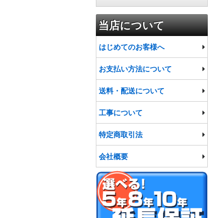
インテリア雑貨
トイレ
食品
当店について
ファッション
便座
プロジェクター
はじめてのお客様へ
洗面台・洗面化粧台
宅配ボックス
お支払い方法について
水栓・蛇口
給水・排水ポンプ
送料・配送について
バスタブ
工事について
物置・ゴミ収集庫
特定商取引法
会社概要