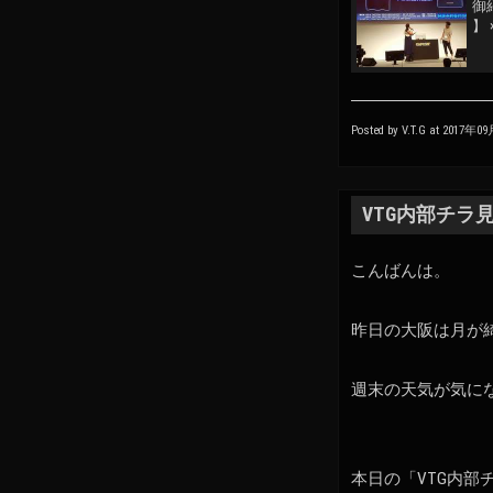
御
】 
Posted by V.T.G at 2017年0
VTG内部チラ見せ
こんばんは。
昨日の大阪は月が
週末の天気が気に
本日の「VTG内部