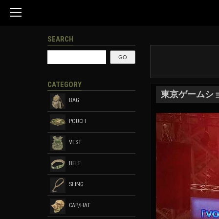
SEARCH
CATEGORY
東京ゲームシ
BAG
POUCH
VEST
BELT
SLING
CAP/HAT