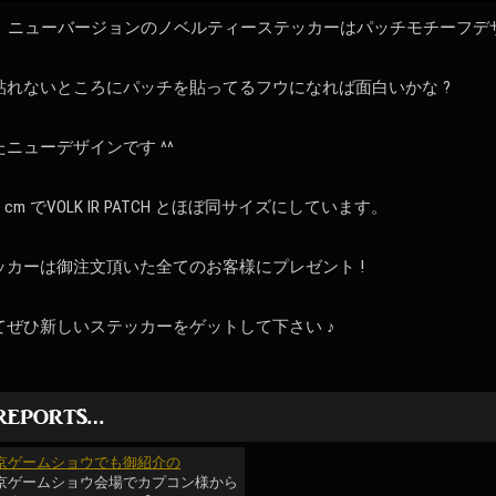
ャル、ニューバージョンのノベルティーステッカーはパッチモチーフデ
貼れないところにパッチを貼ってるフウになれば面白いかな ?
ニューデザインです ^^
× 9 cm でVOLK IR PATCH とほぼ同サイズにしています。
ッカーは御注文頂いた全てのお客様にプレゼント !
てぜひ新しいステッカーをゲットして下さい ♪
京ゲームショウでも御紹介の
京ゲームショウ会場でカプコン様から