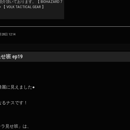
紹介頂いております。【 BIOHAZARD 7
× 【 VOLK TACTICAL GEAR 】
9月28日 12:14
班 ep19
綺麗に見えました●
なるナスです！
チラ見せ班」は、