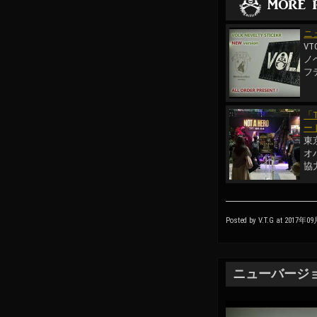
ニ
V
ノ
フ
「T
ー
東
オ
協力
Posted by V.T.G at 2017年0
ニューバージョ