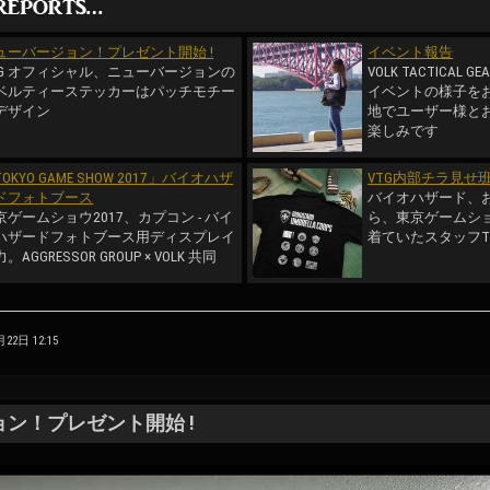
ューバージョン！プレゼント開始 !
イベント報告
TG オフィシャル、ニューバージョンの
VOLK TACTICAL
ベルティーステッカーはパッチモチー
イベントの様子を
デザイン
地でユーザー様と
楽しみです
OKYO GAME SHOW 2017」バイオハザ
VTG内部チラ見せ班 
ドフォトブース
バイオハザード、
京ゲームショウ2017、カプコン - バイ
ら、東京ゲームショ
ハザードフォトブース用ディスプレイ
着ていたスタッフ
。AGGRESSOR GROUP × VOLK 共同
9月22日 12:15
ン！プレゼント開始 !