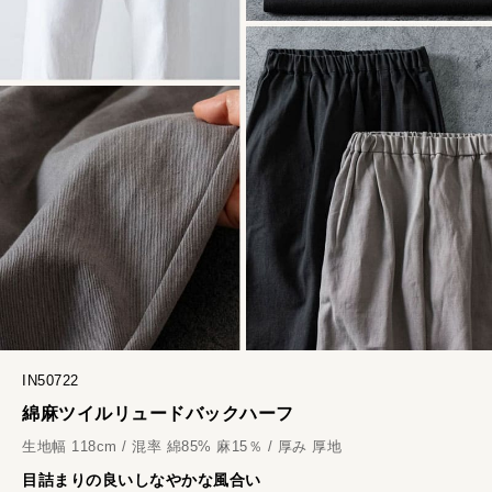
IN50722
綿麻ツイルリュードバックハーフ
生地幅 118cm / 混率 綿85% 麻15％ / 厚み 厚地
目詰まりの良いしなやかな風合い