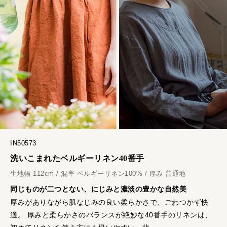
IN50573
洗いこまれたベルギーリネン40番手
生地幅 112cm / 混率 ベルギーリネン100% / 厚み 普通地
同じものが二つとない、にじみと濃淡の豊かな自然美
厚みがありながら肌なじみの良い柔らかさで、ごわつかず快
適。
厚みと柔らかさのバランスが絶妙な40番手のリネンは、