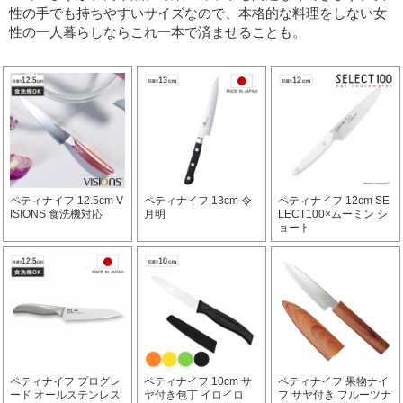
性の手でも持ちやすいサイズなので、本格的な料理をしない女
性の一人暮らしならこれ一本で済ませることも。
ペティナイフ 12.5cm V
ペティナイフ 13cm 令
ペティナイフ 12cm SE
ISIONS 食洗機対応
月明
LECT100×ムーミン シ
ョート
ペティナイフ プログレ
ペティナイフ 10cm サ
ペティナイフ 果物ナイ
ード オールステンレス
ヤ付き包丁 イロイロ
フ サヤ付き フルーツナ