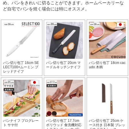
め、パンをきれいに切ることができます。
ホームベーカリーな
ど自宅でパンを焼く場合には特にオススメ。
パン切り包丁 16cm SE
パン切り包丁 20cm マ
パン切り包丁 18cm cac
LECT100×ムーミン ブ
ードルキッチンナイフ
udo 木柄
レッドナイフ
パンナイフ プログレー
パン切り包丁 17.7cm
パン切り包丁 25cm ケ
ト サヤ付
ポリウッド 食洗機対応
ース付き 日本製 ブレッ