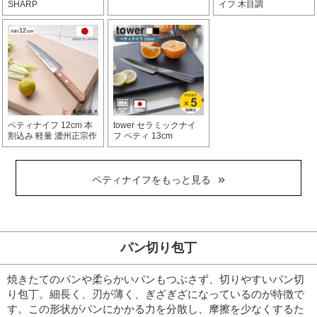
SHARP
イフ 木目調
ペティナイフ 12cm 本
tower セラミックナイ
割込み 軽量 濃州正宗作
フ ペティ 13cm
ペティナイフをもっと見る
パン切り包丁
焼きたてのパンや柔らかいパンもつぶさず、切りやすいパン切
り包丁。細長く、刃が薄く、ぎざぎざになっているのが特徴で
す。
この形状がパンにかかる力を分散し、摩擦を少なくするた