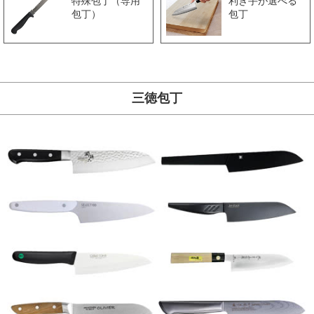
特殊包丁（専用
利き手が選べる
包丁）
包丁
三徳包丁