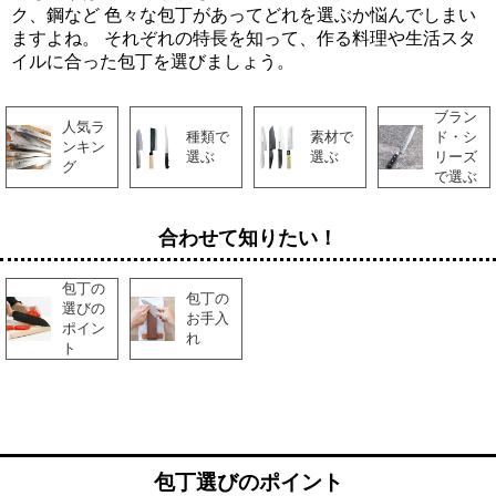
ク、鋼など
色々な包丁があってどれを選ぶか悩んでしまい
ますよね。
それぞれの特長を知って、作る料理や生活スタ
イルに合った包丁を選びましょう。
ブラン
人気ラ
種類で
素材で
ド・シ
ンキン
選ぶ
選ぶ
リーズ
グ
で選ぶ
合わせて知りたい！
包丁の
包丁の
選びの
お手入
ポイン
れ
ト
包丁選びのポイント