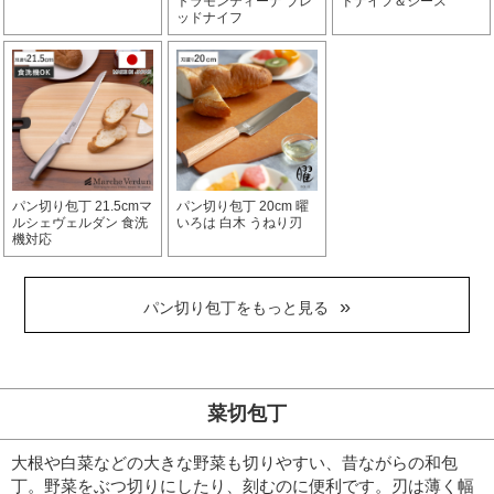
トラモンティーナ ブレ
ドナイフ＆シース
ッドナイフ
パン切り包丁 21.5cmマ
パン切り包丁 20cm 曜
ルシェヴェルダン 食洗
いろは 白木 うねり刃
機対応
パン切り包丁をもっと見る
菜切包丁
大根や白菜などの大きな野菜も切りやすい、昔ながらの和包
丁。
野菜をぶつ切りにしたり、刻むのに便利です。
刃は薄く幅