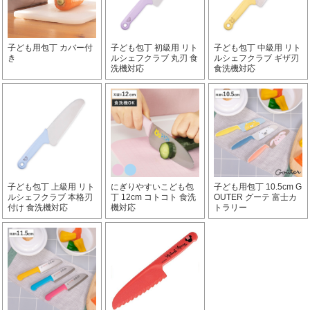
子ども用包丁 カバー付
子ども包丁 初級用 リト
子ども包丁 中級用 リト
き
ルシェフクラブ 丸刃 食
ルシェフクラブ ギザ刃
洗機対応
食洗機対応
子ども包丁 上級用 リト
にぎりやすいこども包
子ども用包丁 10.5cm G
ルシェフクラブ 本格刃
丁 12cm コトコト 食洗
OUTER グーテ 富士カ
付け 食洗機対応
機対応
トラリー