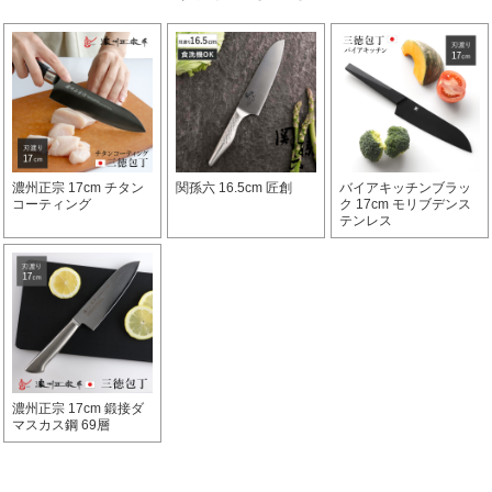
濃州正宗 17cm チタン
関孫六 16.5cm 匠創
バイアキッチンブラッ
コーティング
ク 17cm モリブデンス
テンレス
濃州正宗 17cm 鍛接ダ
マスカス鋼 69層