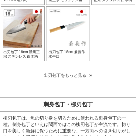
165mm 堺刀司
州正宗 モリブデン鋼
正宗 ステンレス 白木柄
出刃包丁 18cm 濃州正
出刃包丁 18cm 兼義作
宗 ステンレス 白木柄
水牛口
出刃包丁をもっと見る
刺身包丁・柳刃包丁
柳刃包丁は、魚の切り身を切るために使われる刺身包丁の一
種。刺身包丁といえば関西ではこの柳刃包丁が主流です。
切り
口を美しく新鮮に保つために重要な、一方向への引き切りがし