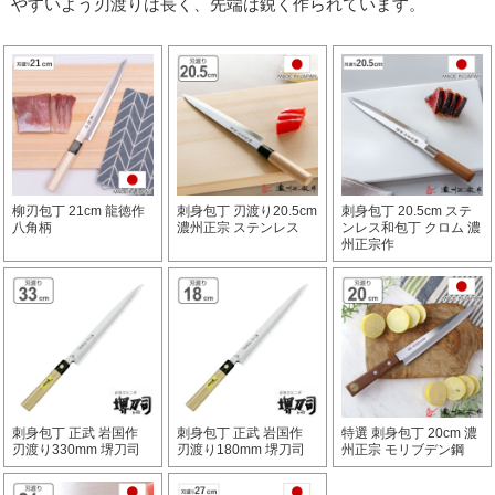
やすいよう刃渡りは長く、先端は鋭く作られています。
柳刃包丁 21cm 龍徳作
刺身包丁 刃渡り20.5cm
刺身包丁 20.5cm ステ
八角柄
濃州正宗 ステンレス
ンレス和包丁 クロム 濃
州正宗作
刺身包丁 正武 岩国作
刺身包丁 正武 岩国作
特選 刺身包丁 20cm 濃
刃渡り330mm 堺刀司
刃渡り180mm 堺刀司
州正宗 モリブデン鋼