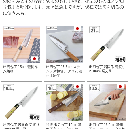
の頭を落とすのも骨も切るのもお手の物。
小型のものはアジ切
り包丁と呼ばれます。元々は魚用ですが、現在では肉を切るの
に使う人も。
出刃包丁 15cm 龍徳作
出刃包丁 15.5cm ステ
出刃包丁 岩国作 刃渡り
八角柄
ンレス和包丁 クロム 濃
210mm 堺刀司
州正宗作
出刃包丁 岩国作 刃渡り
特選 出刃包丁 16cm 濃
出刃包丁 13.5cm 濃州