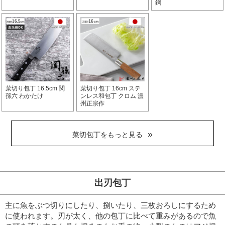
鋼
菜切り包丁 16.5cm 関
菜切り包丁 16cm ステ
孫六 わかたけ
ンレス和包丁 クロム 濃
州正宗作
菜切包丁をもっと見る
出刃包丁
主に魚をぶつ切りにしたり、捌いたり、三枚おろしにするため
に使われます。
刃が太く、他の包丁に比べて重みがあるので魚