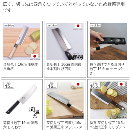
広く、切っ先は四角くなっていてとがっていないため野菜専用
です。
菜切包丁 16cm 龍徳作
菜切包丁 16cm 青鋼鍛
持ち運びできる菜切り
八角柄
造本割込 堺刀司
包丁 16.5cm ケース付
き
菜切り包丁 15cm 関孫
菜切り包丁 刃渡り16c
特選 菜切り包丁 16.5c
六 しろねず
m 濃州正宗 ステンレス
m 濃州正宗 モリブデン