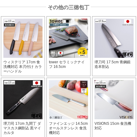
その他の三徳包丁
ウィステリア 17cm 食
tower セラミックナイ
堺刀司 17.5cm 青鋼鍛
洗機対応 本刃付け カラ
フ 16.5cm
造本割込
ーハンドル
堺刀司 17cm 九間丁 ダ
ファインエッジ 14.5cm
VISIONS 15cm 食洗機
マスカス鋼割込 黒マイ
オールステンレス 食洗
対応
カルタ
機対応