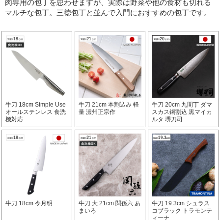
肉専用の包丁を思わせますが、実際は野菜や他の食材も切れる
マルチな包丁。
三徳包丁と並んで入門におすすめの包丁です。
牛刀 18cm Simple Use
牛刀 21cm 本割込み 軽
牛刀 20cm 九間丁 ダマ
オールステンレス 食洗
量 濃州正宗作
スカス鋼割込 黒マイカ
機対応
ルタ 堺刀司
牛刀 18cm 令月明
牛刀 大 21cm 関孫六 あ
牛刀 19.3cm シュラス
まいろ
コブラック トラモンテ
ィーナ