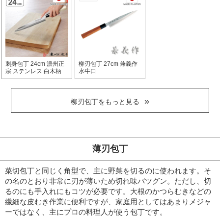
刺身包丁 24cm 濃州正
柳刃包丁 27cm 兼義作
宗 ステンレス 白木柄
水牛口
柳刃包丁をもっと見る
薄刃包丁
菜切包丁と同じく角型で、主に野菜を切るのに使われます。そ
の名のとおり非常に刃が薄いため切れ味バツグン。
ただし、切
るのにも手入れにもコツが必要です。大根のかつらむきなどの
繊細な皮むき作業に便利ですが、家庭用としてはあまりメジャ
ーではなく、主にプロの料理人が使う包丁です。