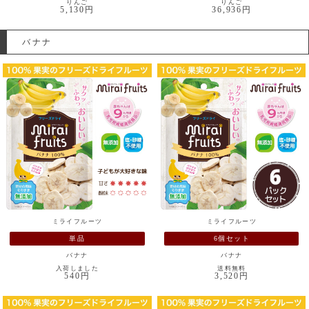
りんご
りんご
5,130円
36,936円
バナナ
ミライフルーツ
ミライフルーツ
単品
6個セット
バナナ
バナナ
入荷しました
送料無料
540円
3,520円