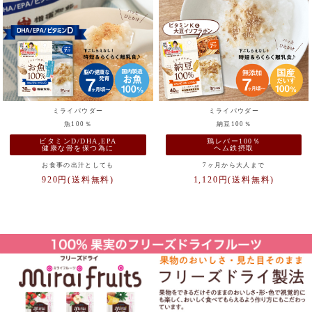
ミライパウダー
ミライパウダー
魚100％
納豆100％
ビタミンD/DHA,EPA
鶏レバー100％
健康な骨を保つ為に
ヘム鉄摂取
お食事の出汁としても
7ヶ月から大人まで
920円(送料無料)
1,120円(送料無料)