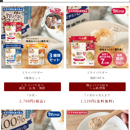
ミライパウダー
ミライパウダー
3種類セット
鶏肝100％
ミライパウダー
鶏レバー100％
納豆・お魚・鶏肝
ヘム鉄摂取
7か月～
7ヶ月から大人まで
2,700円(税込)
1,120円(送料無料)