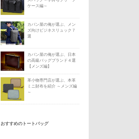
ケース編～
カバン屋の俺が選ぶ、メン
ズ向けビジネスリュック７
選
カバン屋の俺が選ぶ、日本
の高級バッグブランド４選
【メンズ編】
革小物専門店が選ぶ、本革
ミニ財布を紹介 ～メンズ編
～
おすすめのトートバッグ