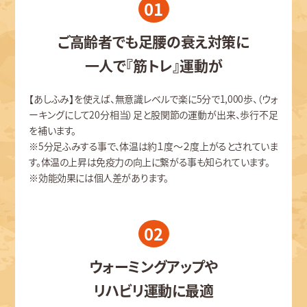
01
ご高齢者でも足腰の衰え対策に
一人で『筋トレ』運動が
【あしふみ】を使えば、無意識レベルで楽に5分で1,000歩、（ウォ
ーキングにして20分相当）足と股関節の運動が出来、歩行不足
を補います。
※5分足ふみする事で、体温は約１度～２度上がるとされていま
す。体温の上昇は免疫力の向上に繋がる事も知られています。
※効能効果には個人差があります。
02
ウォーミングアップや
リハビリ運動に最適