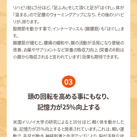
リハビリ前に5分ほど、『足ふみ』をして頂くと足が『ほぐれ』、体が
『温まる』ので足腰のウォーミングアップになり、その後のリハビ
リが、捗ります。
股関節を動かす事で、インナーマッスル（腸腰筋）も『ほぐし』ま
す。
腸腰筋が緩むと、腰痛の緩和や、腸の活動が活発になり便秘の
改善、お薬やサプリメントなど栄養の吸収力向上（栄養の８割は
小腸から吸収されると言われています）効果も期待できます。
03
頭の回転を高める事にもなり、
記憶力が25％向上する
米国イリノイ大学の研究によると10分ほど、軽く体を動かした
後、記憶力が25％向上すると発表されています。これは、軽い運
動で、手足が動き、神経刺激と血流アップにより、脳が活発な状