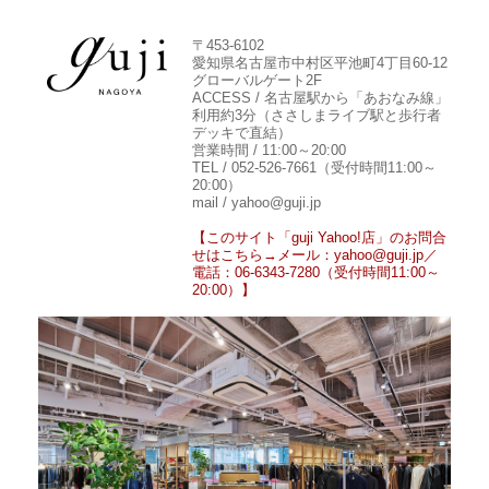
〒453-6102
愛知県名古屋市中村区平池町4丁目60-12
グローバルゲート2F
ACCESS / 名古屋駅から「あおなみ線」
利用約3分（ささしまライブ駅と歩行者
デッキで直結）
営業時間 / 11:00～20:00
TEL / 052-526-7661（受付時間11:00～
20:00）
mail / yahoo@guji.jp
【このサイト「guji Yahoo!店」のお問合
せはこちら→メール：yahoo@guji.jp／
電話：06-6343-7280（受付時間11:00～
20:00）】