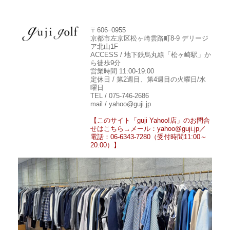
〒606ｰ0955
京都市左京区松ヶ崎雲路町8-9 デリージ
ア北山1F
ACCESS / 地下鉄烏丸線「松ヶ崎駅」か
ら徒歩9分
営業時間 11:00-19:00
定休日 / 第2週目、第4週目の火曜日/水
曜日
TEL / 075-746-2686
mail / yahoo@guji.jp
【このサイト「guji Yahoo!店」のお問合
せはこちら→メール：yahoo@guji.jp／
電話：06-6343-7280（受付時間11:00～
20:00）】