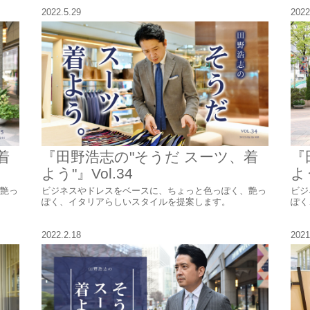
2022.5.29
2022
着
『田野浩志の"そうだ スーツ、着
『
よう"』Vol.34
よう
艶っ
ビジネスやドレスをベースに、ちょっと色っぽく、艶っ
ビジ
ぽく、イタリアらしいスタイルを提案します。
ぽく
2022.2.18
2021