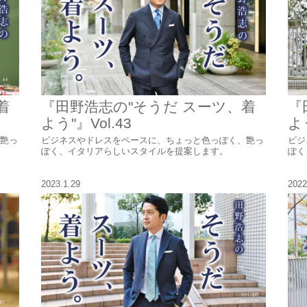
着
『田野浩志の"そうだ スーツ、着
『
よう"』Vol.43
よう
艶っ
ビジネスやドレスをベースに、ちょっと色っぽく、艶っ
ビジ
ぽく、イタリアらしいスタイルを提案します。
ぽく
2023.1.29
2022