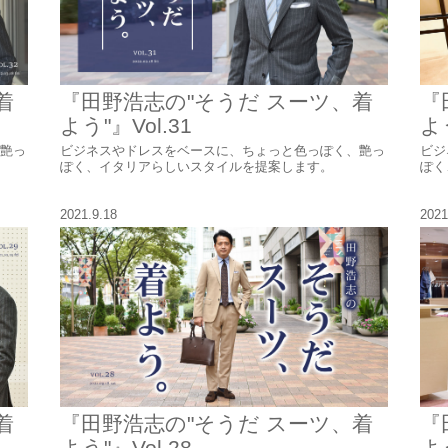
着
『田野浩志の"そうだ スーツ、着
『
よう"』Vol.31
よう
艶っ
ビジネスやドレスをベースに、ちょっと色っぽく、艶っ
ビジ
ぽく、イタリアらしいスタイルを提案します。
ぽく
2021.9.18
2021
着
『田野浩志の"そうだ スーツ、着
『
よう"』Vol.28
よう