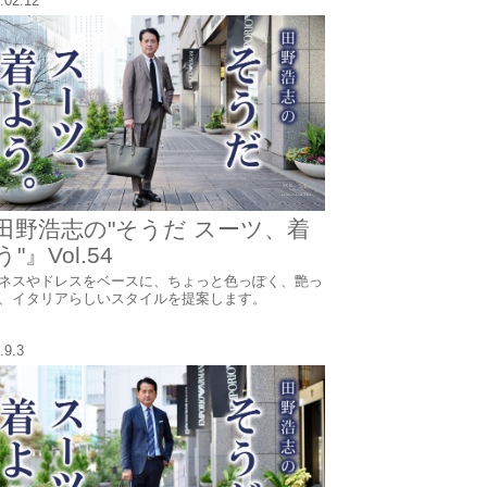
.02.12
田野浩志の"そうだ スーツ、着
"』Vol.54
ネスやドレスをベースに、ちょっと色っぽく、艶っ
、イタリアらしいスタイルを提案します。
.9.3