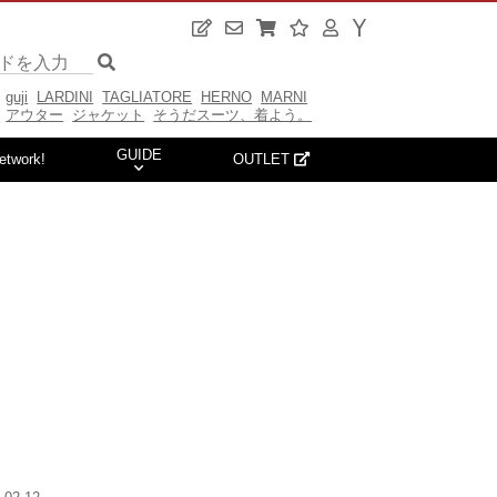
guji
LARDINI
TAGLIATORE
HERNO
MARNI
アウター
ジャケット
そうだスーツ、着よう。
GUIDE
etwork!
OUTLET