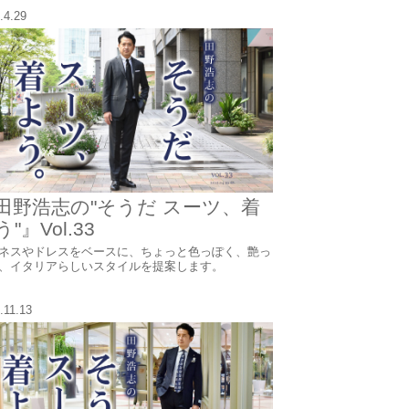
.4.29
田野浩志の"そうだ スーツ、着
"』Vol.33
ネスやドレスをベースに、ちょっと色っぽく、艶っ
、イタリアらしいスタイルを提案します。
.11.13