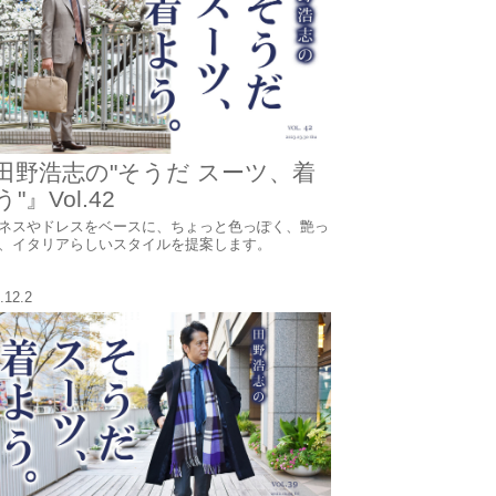
田野浩志の"そうだ スーツ、着
"』Vol.42
ネスやドレスをベースに、ちょっと色っぽく、艶っ
、イタリアらしいスタイルを提案します。
.12.2