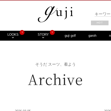
HOT
!
!
LOOKS
STORY
guji golf
garoh
n
そうだ スーツ、着よう
Archive