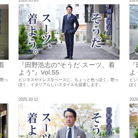
2026.03.05
2026
着
『田野浩志の"そうだ スーツ、着
『
よう"』Vol.55
よう
艶っ
ビジネスやドレスをベースに、ちょっと色っぽく、艶っ
ビジ
ぽく、イタリアらしいスタイルを提案します。
ぽく
2025.10.12
2025