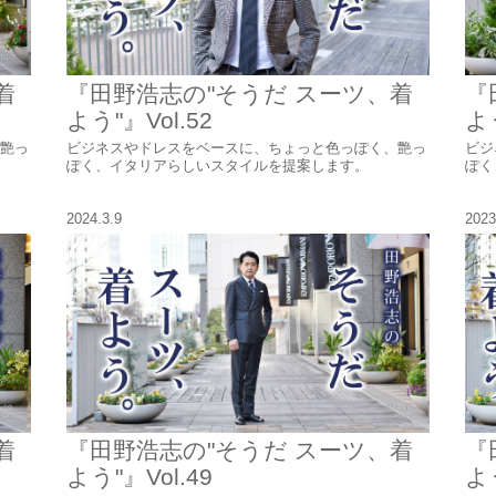
着
『田野浩志の"そうだ スーツ、着
『
よう"』Vol.52
よう
艶っ
ビジネスやドレスをベースに、ちょっと色っぽく、艶っ
ビジ
ぽく、イタリアらしいスタイルを提案します。
ぽく
2024.3.9
2023
着
『田野浩志の"そうだ スーツ、着
『
よう"』Vol.49
よう