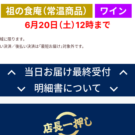
祖の食庵（常温商品）
ワイン
6月20日（土）12時まで
地域に限ります。
い決済／後払い決済は「最短お届け」対象外です。
当日お届け最終受付
明細書について