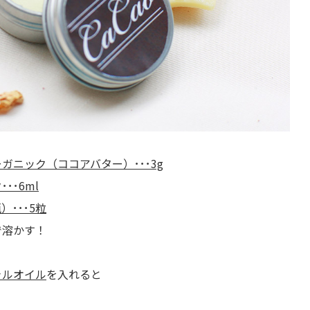
ニック（ココアバター）･･･3g
･6ml
･･･5粒
で溶かす！
ャルオイル
を入れると