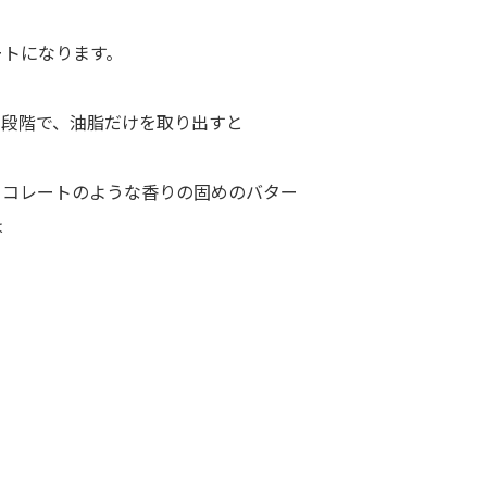
ートになります。
た段階で、油脂だけを取り出すと
。
ョコレートのような香りの固めのバター
は