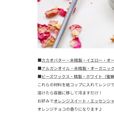
■
カカオバター・未精製・イエロー・オーガ
■
アルガンオイル・未精製・オーガニック･･
■
ビーズワックス・精製・ホワイト（蜜蝋）
これらの材料を紙コップに入れてレンジ
溶けたら容器に移して冷ますだけ！
お好みで
オレンジスイート・エッセンシ
オレンジチョコの香りになります♪