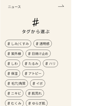
ニュース
タグから選ぶ
しみ/くすみ
透明感
紫外線
日焼け止め
しわ
たるみ
ハリ
保湿
アトピー
毛穴/角質
イボ
ニキビ
肌荒れ
むくみ
ゆらぎ肌