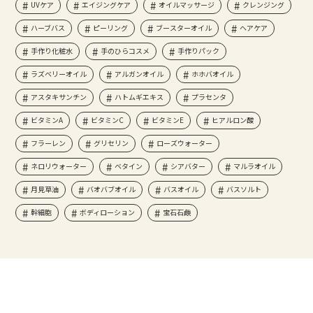
UVケア
エイジングケア
オイルマッサージ
クレンジング
ハーブバス
ピーリング
ブースターオイル
ヘアケア
手作り化粧水
手のひらコスメ
手作りパック
ラズベリーオイル
アルガンオイル
ホホバオイル
アスタキサンチン
ハトムギエキス
プラセンタ
ビタミンA
ビタミンC
ビタミンE
ヒアルロン酸
フラーレン
グリセリン
ローズウォーター
ネロリウォーター
ベタイン
シアバター
マルラオイル
月見草油
バオバブオイル
バスオイル
バスソルト
幹細胞
ボディローション
宝石石鹸