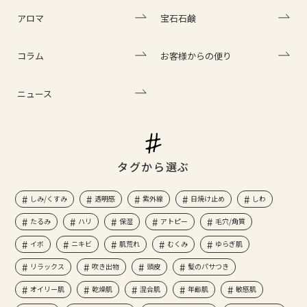
アロマ
宝石石鹸
コラム
お客様からの便り
ニュース
タグから選ぶ
しみ/くすみ
透明感
紫外線
日焼け止め
しわ
たるみ
ハリ
保湿
アトピー
毛穴/角質
イボ
ニキビ
肌荒れ
むくみ
ゆらぎ肌
リラックス
吹き出物
頭皮
髪のパサつき
オイリー肌
乾燥肌
混合肌
年齢肌
敏感肌