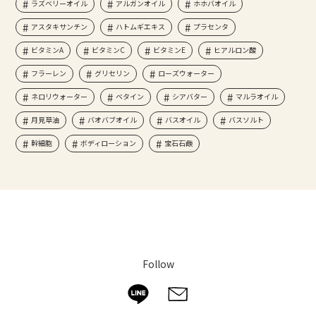
ラズベリーオイル
アルガンオイル
ホホバオイル
アスタキサンチン
ハトムギエキス
プラセンタ
ビタミンA
ビタミンC
ビタミンE
ヒアルロン酸
フラーレン
グリセリン
ローズウォーター
ネロリウォーター
ベタイン
シアバター
マルラオイル
月見草油
バオバブオイル
バスオイル
バスソルト
幹細胞
ボディローション
宝石石鹸
Follow