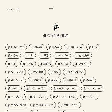
ニュース
タグから選ぶ
しみ/くすみ
透明感
紫外線
日焼け止め
しわ
たるみ
ハリ
保湿
アトピー
毛穴/角質
イボ
ニキビ
肌荒れ
むくみ
ゆらぎ肌
リラックス
吹き出物
頭皮
髪のパサつき
オイリー肌
乾燥肌
混合肌
年齢肌
敏感肌
UVケア
エイジングケア
オイルマッサージ
クレンジング
ハーブバス
ピーリング
ブースターオイル
ヘアケア
手作り化粧水
手のひらコスメ
手作りパック