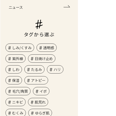
ニュース
タグから選ぶ
しみ/くすみ
透明感
紫外線
日焼け止め
しわ
たるみ
ハリ
保湿
アトピー
毛穴/角質
イボ
ニキビ
肌荒れ
むくみ
ゆらぎ肌