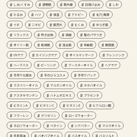
しみ/くすみ
透明感
紫外線
日焼け止め
しわ
たるみ
ハリ
保湿
アトピー
毛穴/角質
イボ
ニキビ
肌荒れ
むくみ
ゆらぎ肌
リラックス
吹き出物
頭皮
髪のパサつき
オイリー肌
乾燥肌
混合肌
年齢肌
敏感肌
UVケア
エイジングケア
オイルマッサージ
クレンジング
ハーブバス
ピーリング
ブースターオイル
ヘアケア
手作り化粧水
手のひらコスメ
手作りパック
ラズベリーオイル
アルガンオイル
ホホバオイル
アスタキサンチン
ハトムギエキス
プラセンタ
ビタミンA
ビタミンC
ビタミンE
ヒアルロン酸
フラーレン
グリセリン
ローズウォーター
ネロリウォーター
ベタイン
シアバター
マルラオイル
月見草油
バオバブオイル
バスオイル
バスソルト