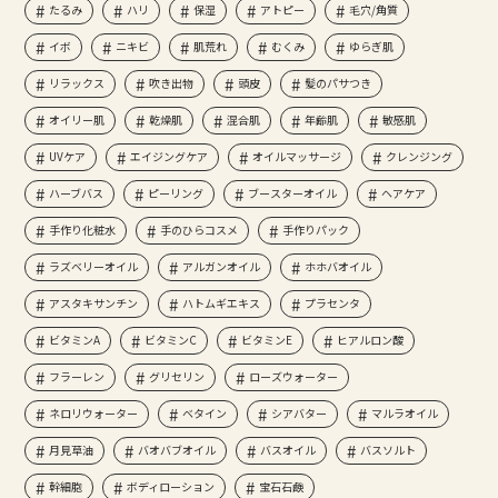
たるみ
ハリ
保湿
アトピー
毛穴/角質
イボ
ニキビ
肌荒れ
むくみ
ゆらぎ肌
リラックス
吹き出物
頭皮
髪のパサつき
オイリー肌
乾燥肌
混合肌
年齢肌
敏感肌
UVケア
エイジングケア
オイルマッサージ
クレンジング
ハーブバス
ピーリング
ブースターオイル
ヘアケア
手作り化粧水
手のひらコスメ
手作りパック
ラズベリーオイル
アルガンオイル
ホホバオイル
アスタキサンチン
ハトムギエキス
プラセンタ
ビタミンA
ビタミンC
ビタミンE
ヒアルロン酸
フラーレン
グリセリン
ローズウォーター
ネロリウォーター
ベタイン
シアバター
マルラオイル
月見草油
バオバブオイル
バスオイル
バスソルト
幹細胞
ボディローション
宝石石鹸