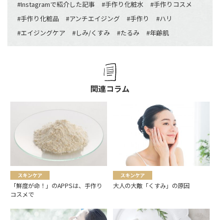
#
Instagramで紹介した記事
#
手作り化粧水
#
手作りコスメ
#
手作り化粧品
#
アンチエイジング
#
手作り
#
ハリ
#
エイジングケア
#
しみ/くすみ
#
たるみ
#
年齢肌
関連コラム
スキンケア
スキンケア
「鮮度が命！」のAPPSは、手作り
大人の大敵「くすみ」の原因
コスメで