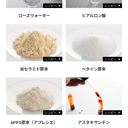
レシピへ
レシピへ
ローズウォーター
ヒアルロン酸
レシピへ
レシピへ
米セラミド原末
ベタイン原末
レシピへ
レシピへ
APPS原末（アプレシエ）
アスタキサンチン