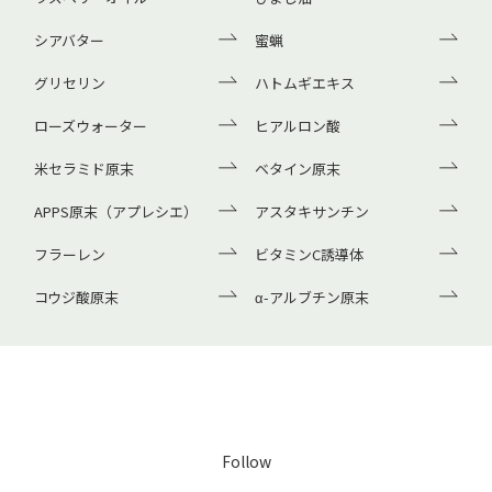
シアバター
蜜蝋
グリセリン
ハトムギエキス
ローズウォーター
ヒアルロン酸
米セラミド原末
ベタイン原末
APPS原末（アプレシエ）
アスタキサンチン
フラーレン
ビタミンC誘導体
コウジ酸原末
α-アルブチン原末
Follow