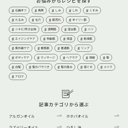
お悩みからレシピを探す
石鹸オフ
角質
しみ
しわ
くすみ
たるみ
毛穴
肌荒れ
オイリー肌
ニキビ/吹き出物
透明感
混合肌
ハリ
エイジングケア
年齢肌
保湿
乾燥肌
紫外線ケア
敏感肌
普通肌
リップ
ボディケア
マッサージ
ヘアケア
頭皮
髪
白髪
髪のパサつき
髪の傷み
寝ぐせ
メイク
アロマ
記事カテゴリから選ぶ
アルガンオイル
ホホバオイル
ラズベリーオイル
ひまし油