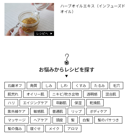
ハーブオイルエキス（インフューズド
オイル）
レシピへ
お悩みからレシピを探す
石鹸オフ
角質
しみ
しわ
くすみ
たるみ
毛穴
肌荒れ
オイリー肌
ニキビ/吹き出物
透明感
混合肌
ハリ
エイジングケア
年齢肌
保湿
乾燥肌
紫外線ケア
敏感肌
普通肌
リップ
ボディケア
マッサージ
ヘアケア
頭皮
髪
白髪
髪のパサつき
髪の傷み
寝ぐせ
メイク
アロマ