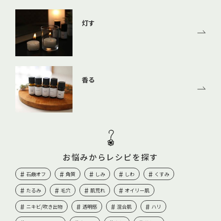
灯す
香る
お悩みからレシピを探す
石鹸オフ
角質
しみ
しわ
くすみ
たるみ
毛穴
肌荒れ
オイリー肌
ニキビ/吹き出物
透明感
混合肌
ハリ