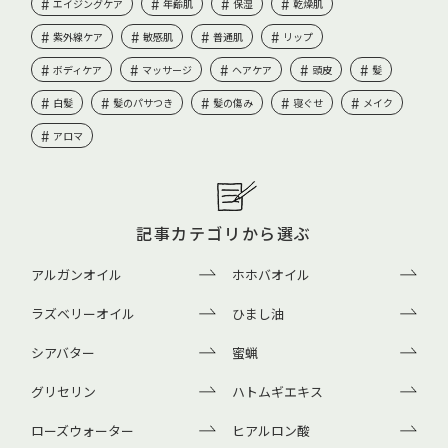
エイジングケア
年齢肌
保湿
乾燥肌
紫外線ケア
敏感肌
普通肌
リップ
ボディケア
マッサージ
ヘアケア
頭皮
髪
白髪
髪のパサつき
髪の傷み
寝ぐせ
メイク
アロマ
記事カテゴリから選ぶ
アルガンオイル
ホホバオイル
ラズベリーオイル
ひまし油
シアバター
蜜蝋
グリセリン
ハトムギエキス
ローズウォーター
ヒアルロン酸