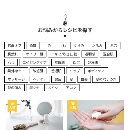
お悩みからレシピを探す
石鹸オフ
角質
しみ
しわ
くすみ
たるみ
毛穴
肌荒れ
オイリー肌
ニキビ/吹き出物
透明感
混合肌
ハリ
エイジングケア
年齢肌
保湿
乾燥肌
紫外線ケア
敏感肌
普通肌
リップ
ボディケア
マッサージ
ヘアケア
頭皮
髪
白髪
髪のパサつき
髪の傷み
寝ぐせ
メイク
アロマ