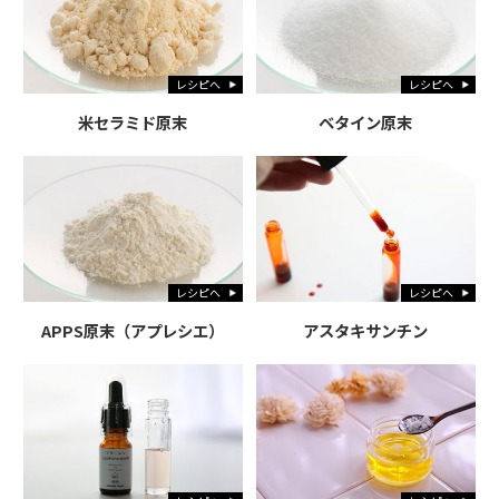
レシピへ
レシピへ
米セラミド原末
ベタイン原末
レシピへ
レシピへ
APPS原末（アプレシエ）
アスタキサンチン