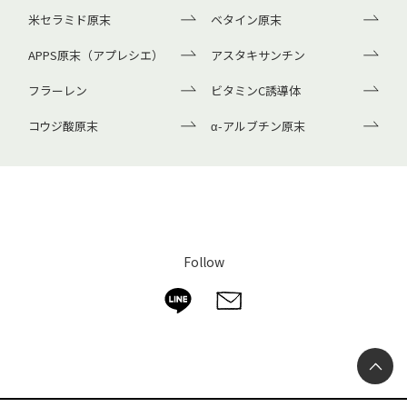
米セラミド原末
ベタイン原末
APPS原末（アプレシエ）
アスタキサンチン
フラーレン
ビタミンC誘導体
コウジ酸原末
α-アルブチン原末
Follow