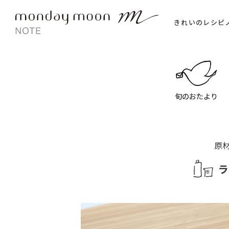
きれいのレシピ
旬のおたより
原
ラ