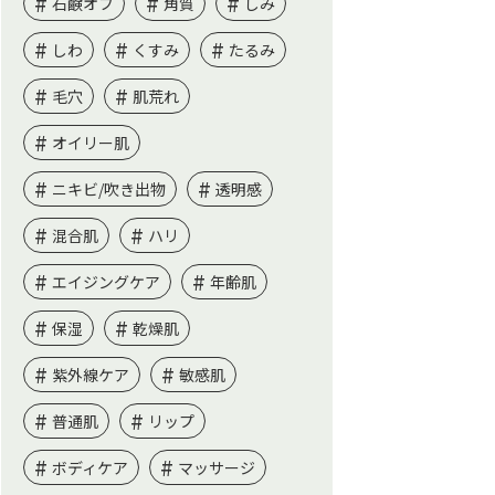
石鹸オフ
角質
しみ
しわ
くすみ
たるみ
毛穴
肌荒れ
オイリー肌
ニキビ/吹き出物
透明感
混合肌
ハリ
エイジングケア
年齢肌
保湿
乾燥肌
紫外線ケア
敏感肌
普通肌
リップ
ボディケア
マッサージ