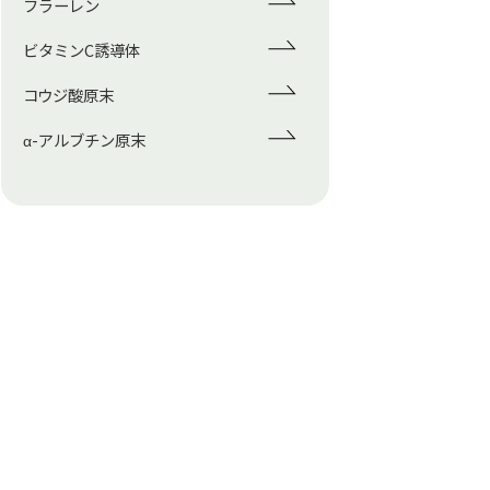
フラーレン
ビタミンC誘導体
コウジ酸原末
α-アルブチン原末