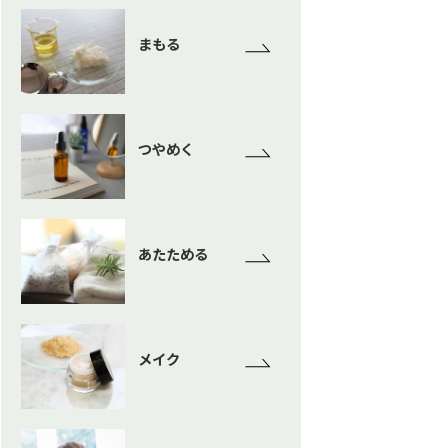
まもる
つやめく
あたためる
メイク