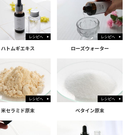
レシピへ
レシピへ
ハトムギエキス
ローズウォーター
レシピへ
レシピへ
米セラミド原末
ベタイン原末