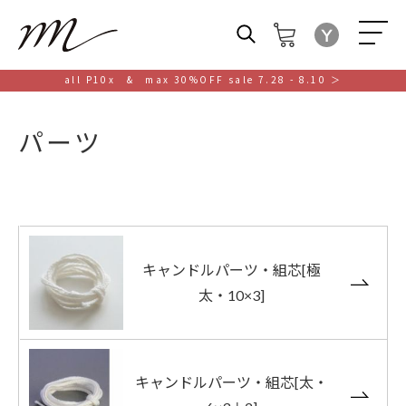
M
all P10x & max 30%OFF sale 7.28 - 8.10 ＞
パーツ
キャンドルパーツ・組芯[極
太・10×3]
キャンドルパーツ・組芯[太・