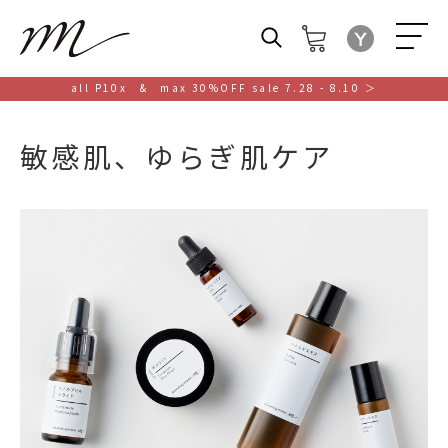
M
all P10x & max 30%OFF sale 7.28 - 8.10 ＞
敏感肌、ゆらぎ肌ケア