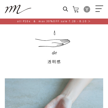
M
all P10x & max 30%OFF sale 7.28 - 8.10 ＞
透明感