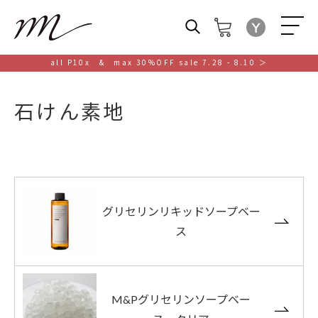
M
all P10x & max 30%OFF sale 7.28 - 8.10 ＞
石けん素地
グリセリンリキッドソープベー
ス
M&Pグリセリンソープベー